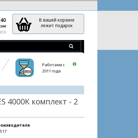
-40
В вашей корзине
лежит подарок
сии
 МСК
Работаем с
2011 года
 4000K комплект - 2
роизводителя
3517