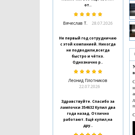
от..
Вячеслав Т.
28.07.2026
Не первый год сотрудничаю
с этой компанией. Никогда
не подводили,всегда
быстро и чётко.
Однозначно р..
У
в
Леонид Плотников
С
22.07.2026
н
а
д
Здравствуйте. Спасибо за
п
лампочки 354632 Купил два
года назад. Отлично
О
работают. Ещё купил,на
дру..