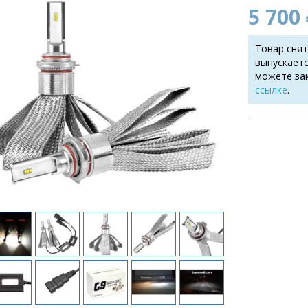
5 700 
Товар снят
выпускаетс
можете за
ссылке
.