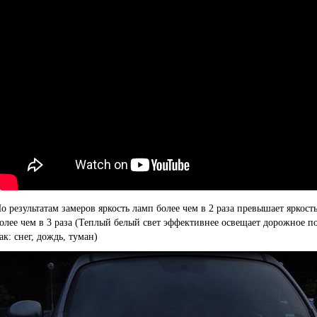
о результатам замеров яркость ламп более чем в 2 раза превышает яркост
олее чем в 3 раза (Теплый белый свет эффективнее освещает дорожное п
ак: снег, дождь, туман)