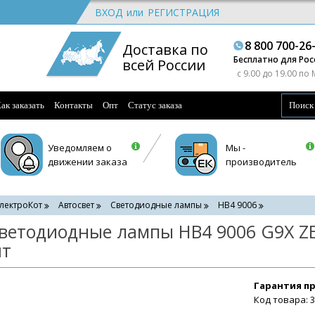
ВХОД
или
РЕГИСТРАЦИЯ
8 800 700-26
Доставка по
Бесплатно для Рос
всей России
c 9.00 до 19.00 по
ак заказать
Контакты
Опт
Статус заказа
Уведомляем о
Мы -
движении заказа
производитель
лектроКот
Автосвет
Светодиодные лампы
HB4 9006
ветодиодные лампы HB4 9006 G9X ZES
т
Гарантия п
Код товара: 