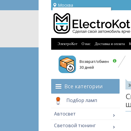
Москва
Ваш город —
Москва
Угадали?
ЭлектроКот
О нас
Доставка и оплата
К
Возврат/обмен
30 дней
Все категории
Э
С
Подбор ламп
ш
Автосвет
Световой тюнинг