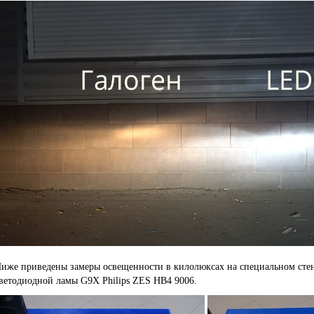
иже приведены замеры освещенности в килолюксах на специальном стен
ветодиодной ламы G9X Philips ZES HB4 9006.