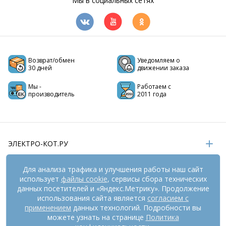
Мы в социальных сетях
Возврат/обмен
Уведомляем о
30 дней
движении заказа
Мы -
Работаем с
производитель
2011 года
ЭЛЕКТРО-КОТ.РУ
ИНФОРМАЦИЯ
Для анализа трафика и улучшения работы наш сайт
использует
файлы cookie
, сервисы сбора технических
РЕКВИЗИТЫ
данных посетителей и «Яндекс.Метрику». Продолжение
использования сайта является
согласием с
применением
данных технологий. Подробности вы
На информационном ресурсе
можете узнать на странице
применяются
Политика
рекомендательные технологии
(информационные технологии