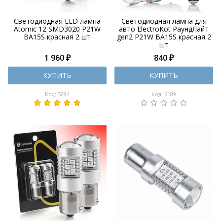
Светодиодная LED лампа
Светодиодная лампа для
Atomic 12 SMD3020 P21W
авто ElectroKot РаундЛайт
BA15S красная 2 шт
gen2 P21W BA15S красная 2
шт
1 960 ₽
840 ₽
КУПИТЬ
КУПИТЬ
Код: 5294
Код: 6189