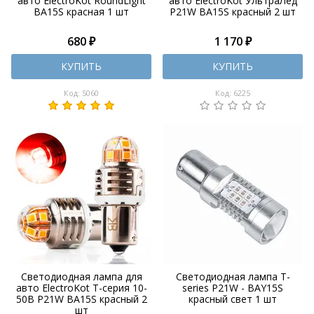
авто ElectroKot RoundLight
авто ElectroKot УльтраЛед
BA15S красная 1 шт
P21W BA15S красный 2 шт
680 ₽
1 170 ₽
КУПИТЬ
КУПИТЬ
Код: 5060
Код: 6225
Светодиодная лампа для
Светодиодная лампа T-
авто ElectroKot Т-серия 10-
series P21W - BAY15S
50В P21W BA15S красный 2
красный свет 1 шт
шт