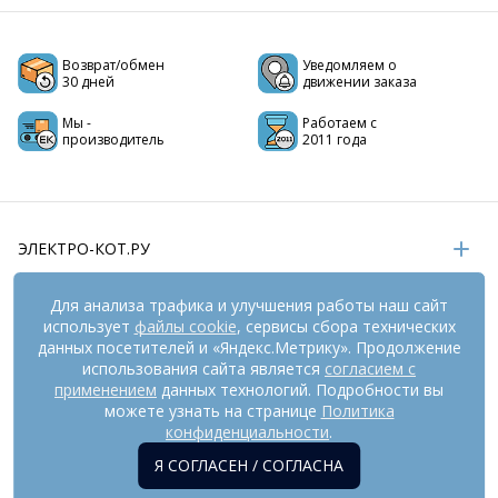
Возврат/обмен
Уведомляем о
30 дней
движении заказа
Мы -
Работаем с
производитель
2011 года
ЭЛЕКТРО-КОТ.РУ
ИНФОРМАЦИЯ
Для анализа трафика и улучшения работы наш сайт
использует
файлы cookie
, сервисы сбора технических
РЕКВИЗИТЫ
данных посетителей и «Яндекс.Метрику». Продолжение
использования сайта является
согласием с
применением
данных технологий. Подробности вы
На информационном ресурсе
можете узнать на странице
применяются
Политика
рекомендательные технологии
(информационные технологии
конфиденциальности
.
предоставления информации на основе сбора,
Я СОГЛАСЕН / СОГЛАСНА
систематизации и анализа сведений, относящихся к
предпочтениям пользователей сети «Интернет», находящихся