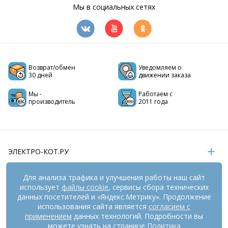
Мы в социальных сетях
Возврат/обмен
Уведомляем о
30 дней
движении заказа
Мы -
Работаем с
производитель
2011 года
ЭЛЕКТРО-КОТ.РУ
ИНФОРМАЦИЯ
Для анализа трафика и улучшения работы наш сайт
использует
файлы cookie
, сервисы сбора технических
РЕКВИЗИТЫ
данных посетителей и «Яндекс.Метрику». Продолжение
использования сайта является
согласием с
применением
данных технологий. Подробности вы
На информационном ресурсе
можете узнать на странице
применяются
Политика