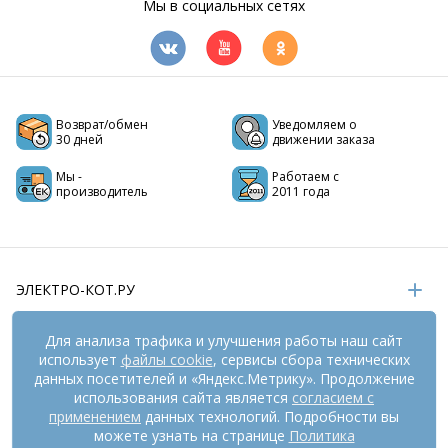
Мы в социальных сетях
Возврат/обмен
Уведомляем о
30 дней
движении заказа
Мы -
Работаем с
производитель
2011 года
ЭЛЕКТРО-КОТ.РУ
ИНФОРМАЦИЯ
Для анализа трафика и улучшения работы наш сайт
использует
файлы cookie
, сервисы сбора технических
РЕКВИЗИТЫ
данных посетителей и «Яндекс.Метрику». Продолжение
использования сайта является
согласием с
применением
данных технологий. Подробности вы
На информационном ресурсе
можете узнать на странице
применяются
Политика