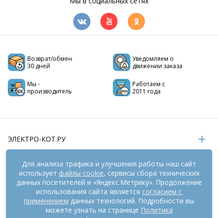
Мы в социальных сетях
Возврат/обмен
Уведомляем о
30 дней
движении заказа
Мы -
Работаем с
производитель
2011 года
ЭЛЕКТРО-КОТ.РУ
ИНФОРМАЦИЯ
Для анализа трафика и улучшения работы наш сайт
использует
файлы cookie
, сервисы сбора технических
РЕКВИЗИТЫ
данных посетителей и «Яндекс.Метрику». Продолжение
использования сайта является
согласием с
применением
данных технологий. Подробности вы
На информационном ресурсе
применяются
можете узнать на странице
Политика
рекомендательные технологии
(информационные технологии