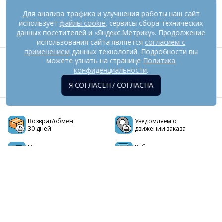
Для анализа трафика и улучшения работы наш сайт
Показать все отзывы (2476)
использует
файлы cookie
, сервисы сбора технических
данных посетителей и «Яндекс.Метрику». Продолжение
использования сайта является
согласием с
применением
данных технологий. Подробности вы
можете узнать на странице
Политика
Мы в социальных сетях
конфиденциальности
.
Я СОГЛАСЕН / СОГЛАСНА
Возврат/обмен
Уведомляем о
30 дней
движении заказа
Мы -
Работаем с
производитель
2011 года
ЭЛЕКТРО-КОТ.РУ