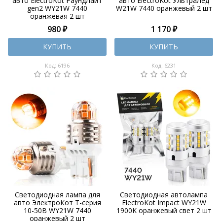
авто ElectroKot РаундЛайт
авто ElectroKot УльтраЛед
gen2 WY21W 7440
W21W 7440 оранжевый 2 шт
оранжевая 2 шт
980 ₽
1 170 ₽
КУПИТЬ
КУПИТЬ
Код: 6196
Код: 6231
Светодиодная лампа для
Светодиодная автолампа
авто ЭлектроКот Т-серия
ElectroKot Impact WY21W
10-50В WY21W 7440
1900K оранжевый свет 2 шт
оранжевый 2 шт