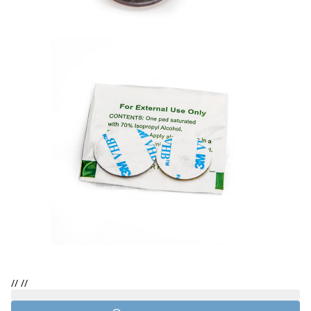
//
//