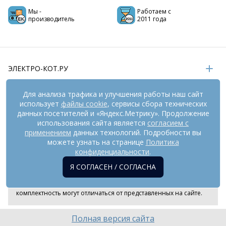
Мы -
Работаем с
производитель
2011 года
ЭЛЕКТРО-КОТ.РУ
ИНФОРМАЦИЯ
Для анализа трафика и улучшения работы наш сайт
использует
файлы cookie
, сервисы сбора технических
РЕКВИЗИТЫ
данных посетителей и «Яндекс.Метрику». Продолжение
использования сайта является
согласием с
применением
данных технологий. Подробности вы
можете узнать на странице
Политика
На информационном ресурсе
применяются
рекомендательные технологии
(информационные технологии
конфиденциальности
.
предоставления информации на основе сбора,
Я СОГЛАСЕН / СОГЛАСНА
систематизации и анализа сведений, относящихся к
предпочтениям пользователей сети «Интернет», находящихся
на территории Российской Федерации). Внешний вид товара и
комплектность могут отличаться от представленных на сайте.
Полная версия сайта