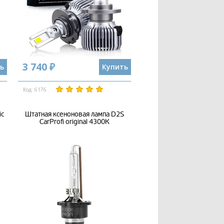
3 740 ₽
ь
Купить
Код: 6176
ic
Штатная ксеноновая лампа D2S
CarProfi original 4300K