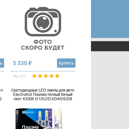
5 330 ₽
ь
Купить
Код: 6221
то
Светодиодные LED лампы для авто
ElectroKot Плазма тёплый белый
2
свет 4300K D1/D2/D3/D4/D5/D8
12В 2 шт