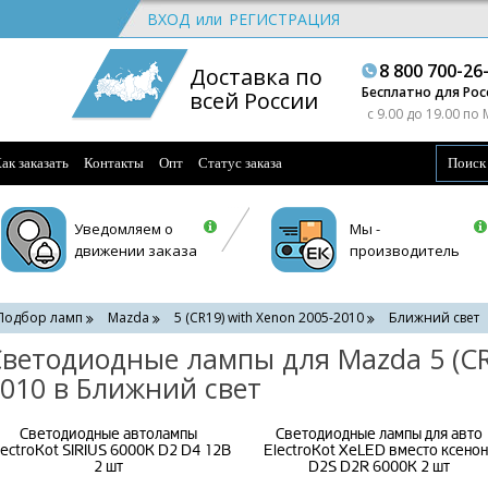
ВХОД
или
РЕГИСТРАЦИЯ
8 800 700-26
Доставка по
Бесплатно для Рос
всей России
c 9.00 до 19.00 по
ак заказать
Контакты
Опт
Статус заказа
Уведомляем о
Мы -
движении заказа
производитель
Подбор ламп
Mazda
5 (CR19) with Xenon 2005-2010
Ближний свет
ветодиодные лампы для Mazda 5 (CR1
010 в Ближний свет
Светодиодные автолампы
Светодиодные лампы для авто
lectroKot SIRIUS 6000K D2 D4 12В
ElectroKot XeLED вместо ксенон
2 шт
D2S D2R 6000K 2 шт