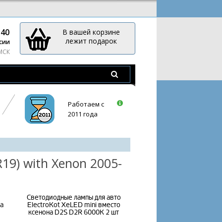
-40
В вашей корзине
лежит подарок
сии
 МСК
Работаем с
2011 года
9) with Xenon 2005-
Светодиодные лампы для авто
а
ElectroKot XeLED mini вместо
ксенона D2S D2R 6000K 2 шт