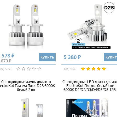
 578 ₽
5 380 ₽
Купить
Купит
 670 ₽
Код: 5358
Код: 5845
Светодиодные лампы для авто
Светодиодные LED лампы для ав
lectroKot Плазма Плюс D2S 6000K
ElectroKot Плазма белый свет
белый 2 шт
6000K D1/D2/D3/D4/D5/D8 12В 
шт