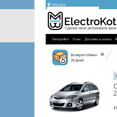
Москва
Ваш город —
Москва
Угадали?
ЭлектроКот
О нас
Доставка и оплата
К
Возврат/обмен
30 дней
С
2
E