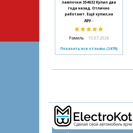
лампочки 354632 Купил два
года назад. Отлично
работают. Ещё купил,на
дру..
Рамиль
15.07.2026
Показать все отзывы (2476)