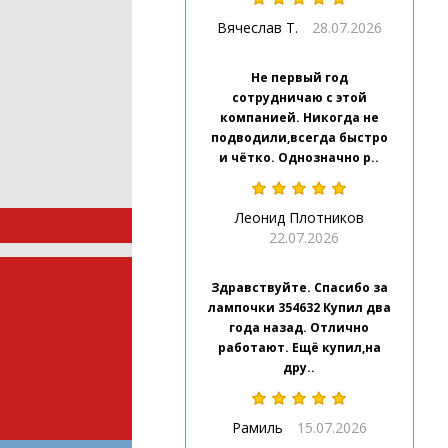
Вячеслав Т.
28.07.2026
Не первый год
сотрудничаю с этой
компанией. Никогда не
подводили,всегда быстро
и чётко. Однозначно р..
Леонид Плотников
22.07.2026
Здравствуйте. Спасибо за
лампочки 354632 Купил два
года назад. Отлично
работают. Ещё купил,на
дру..
Рамиль
15.07.2026