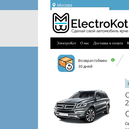
Москва
Ваш город —
Москва
Угадали?
ЭлектроКот
О нас
Доставка и оплата
К
Возврат/обмен
30 дней
С
2
Св