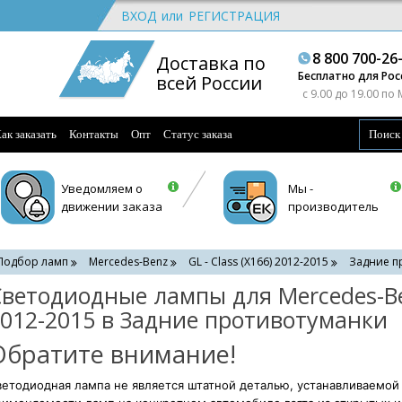
ВХОД
или
РЕГИСТРАЦИЯ
8 800 700-26
Доставка по
Бесплатно для Рос
всей России
c 9.00 до 19.00 по
ак заказать
Контакты
Опт
Статус заказа
Уведомляем о
Мы -
движении заказа
производитель
Подбор ламп
Mercedes-Benz
GL - Class (X166) 2012-2015
Задние п
ветодиодные лампы для Mercedes-Ben
012-2015 в Задние противотуманки
Обратите внимание!
етодиодная лампа не является штатной деталью, устанавливаемой