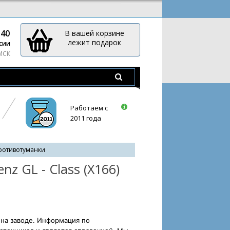
-40
В вашей корзине
лежит подарок
сии
 МСК
Работаем с
2011 года
ротивотуманки
z GL - Class (X166)
 на заводе. Информация по