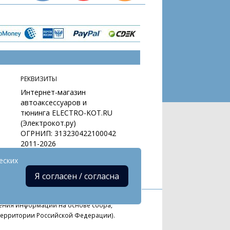
РЕКВИЗИТЫ
Интернет-магазин
автоаксессуаров и
тюнинга ELECTRO-KOT.RU
(Электрокот.ру)
ОГРНИП: 313230422100042
2011-2026
еских
Я согласен / согласна
ния информации на основе сбора,
 территории Российской Федерации).