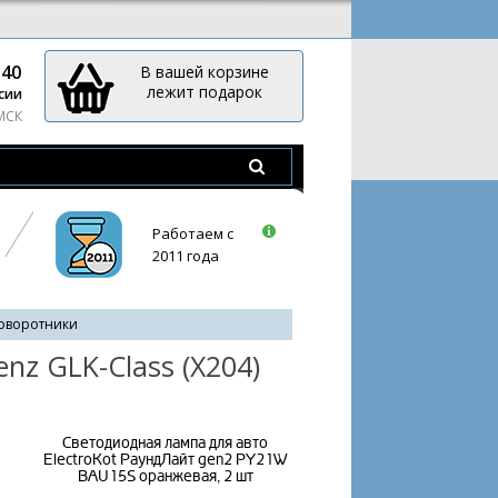
-40
В вашей корзине
лежит подарок
сии
 МСК
Работаем с
2011 года
оворотники
z GLK-Class (X204)
Светодиодная лампа для авто
ElectroKot РаундЛайт gen2 PY21W
BAU15S оранжевая, 2 шт