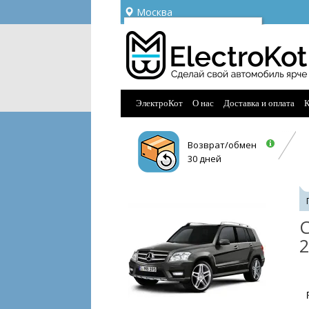
Москва
Ваш город —
Москва
Угадали?
ЭлектроКот
О нас
Доставка и оплата
К
Возврат/обмен
30 дней
С
2