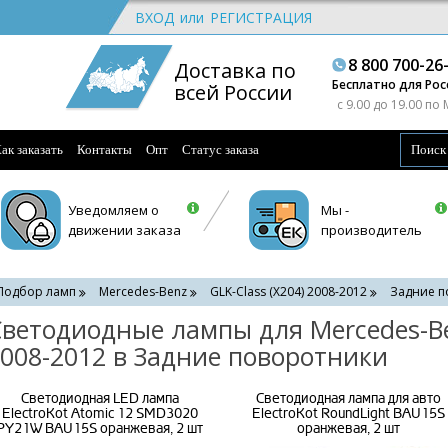
ВХОД
или
РЕГИСТРАЦИЯ
8 800 700-26
Доставка по
Бесплатно для Рос
всей России
c 9.00 до 19.00 по
ак заказать
Контакты
Опт
Статус заказа
Уведомляем о
Мы -
движении заказа
производитель
Подбор ламп
Mercedes-Benz
GLK-Class (X204) 2008-2012
Задние п
ветодиодные лампы для Mercedes-Ben
008-2012 в Задние поворотники
Светодиодная LED лампа
Светодиодная лампа для авто
ElectroKot Atomic 12 SMD3020
ElectroKot RoundLight BAU15S
PY21W BAU15S оранжевая, 2 шт
оранжевая, 2 шт