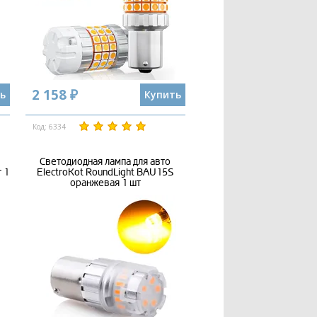
2 158 ₽
ь
Купить
Код: 6334
Светодиодная лампа для авто
 1
ElectroKot RoundLight BAU15S
оранжевая 1 шт