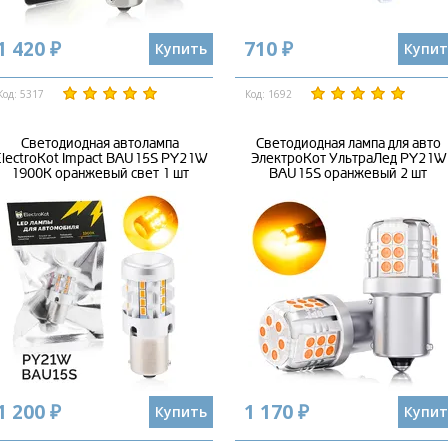
1 420 ₽
710 ₽
Купить
Купит
Код: 5317
Код: 1692
Светодиодная автолампа
Светодиодная лампа для авто
lectroKot Impact BAU15S PY21W
ЭлектроКот УльтраЛед PY21W
1900K оранжевый свет 1 шт
BAU15S оранжевый 2 шт
1 200 ₽
1 170 ₽
Купить
Купит