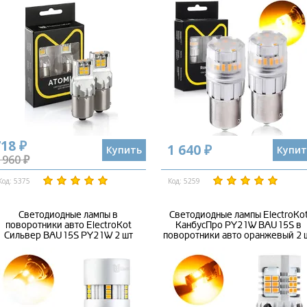
18 ₽
1 640 ₽
Купить
Купит
 960 ₽
Код: 5375
Код: 5259
Светодиодные лампы в
Светодиодные лампы ElectroKo
поворотники авто ElectroKot
КанбусПро PY21W BAU15S в
Сильвер BAU15S PY21W 2 шт
поворотники авто оранжевый 2 