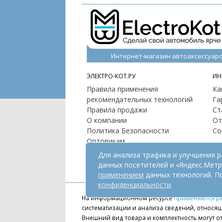
Интернет-магазин автоаксессуар
ЭЛЕКТРО-КОТ.РУ
ИН
Правила применения
Ка
рекомендательных технологий
Га
Правила продажи
Ст
О компании
От
Политика Безопасности
Со
Оптовикам
Контакты
Для анализа трафика и улучшения 
Карта сайта
данных посетителей и «Яндекс.Мет
применением
данных технологий. П
конфиденциальности
.
На информационном ресурсе
применяются р
систематизации и анализа сведений, относящ
Внешний вид товара и комплектность могут от