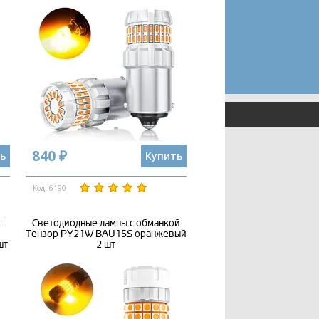
840 ₽
ь
Купить
Код: 6190
t
Светодиодные лампы с обманкой
Тензор PY21W BAU15S оранжевый
шт
2 шт