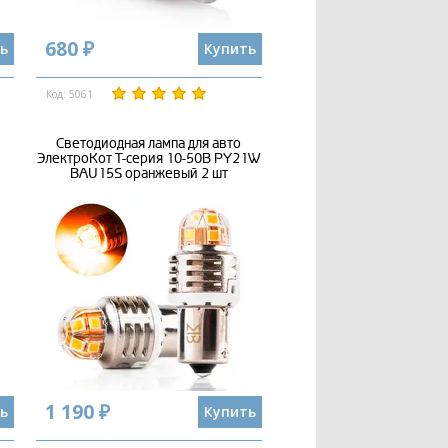
680 ₽
ь
Купить
Код: 5061
Светодиодная лампа для авто
ЭлектроКот Т-серия 10-50В PY21W
BAU15S оранжевый 2 шт
1 190 ₽
ь
Купить