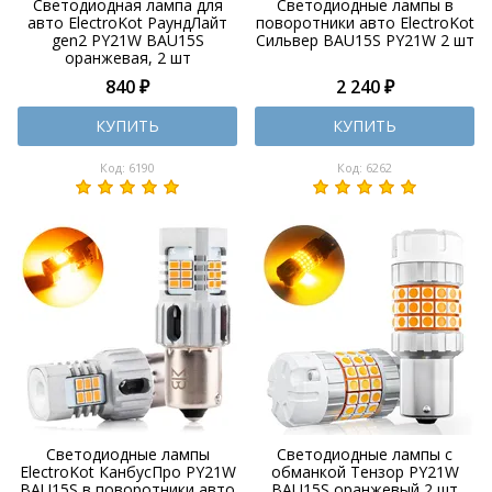
Светодиодная лампа для
Светодиодные лампы в
авто ElectroKot РаундЛайт
поворотники авто ElectroKot
gen2 PY21W BAU15S
Сильвер BAU15S PY21W 2 шт
оранжевая, 2 шт
840 ₽
2 240 ₽
КУПИТЬ
КУПИТЬ
Код: 6190
Код: 6262
Светодиодные лампы
Светодиодные лампы с
ElectroKot КанбусПро PY21W
обманкой Тензор PY21W
BAU15S в поворотники авто
BAU15S оранжевый 2 шт