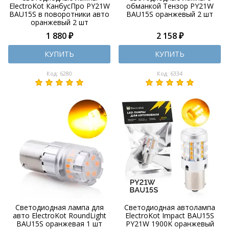
ElectroKot КанбусПро PY21W
обманкой Тензор PY21W
BAU15S в поворотники авто
BAU15S оранжевый 2 шт
оранжевый 2 шт
1 880 ₽
2 158 ₽
КУПИТЬ
КУПИТЬ
Код: 6280
Код: 6334
Светодиодная лампа для
Светодиодная автолампа
авто ElectroKot RoundLight
ElectroKot Impact BAU15S
BAU15S оранжевая 1 шт
PY21W 1900K оранжевый