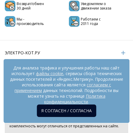
Возврат/обмен
Уведомляем о
30 дней
движении заказа
Мы -
Работаем с
производитель
2011 года
ЭЛЕКТРО-КОТ.РУ
ИНФОРМАЦИЯ
Для анализа трафика и улучшения работы наш сайт
использует
файлы cookie
, сервисы сбора технических
РЕКВИЗИТЫ
данных посетителей и «Яндекс.Метрику». Продолжение
использования сайта является
согласием с
применением
данных технологий. Подробности вы
На информационном ресурсе
можете узнать на странице
применяются
Политика
рекомендательные технологии
(информационные технологии
конфиденциальности
.
предоставления информации на основе сбора,
Я СОГЛАСЕН / СОГЛАСНА
систематизации и анализа сведений, относящихся к
предпочтениям пользователей сети «Интернет», находящихся
на территории Российской Федерации). Внешний вид товара и
комплектность могут отличаться от представленных на сайте.