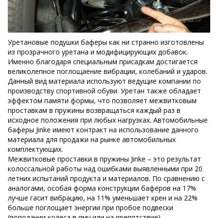
Уретановые подушки баферы как ни странно изготовлены
из прозрачного уретана и модифицирующих добавок.
Именно благодаря специальным присадкам достигается
великолепное поглощаение вибрации, колебаний и ударов.
Данный вид материала используют ведущие компании по
производству спортивной обуви. Уретан также обладает
эффектом памяти формы, что позволяет межвитковым
проставкам в пружины возвращаться каждый раз в
исходное положения при любых нагрузках. Автомобильные
баферы Jinke имеют контракт на использование данного
материала для продажи на рынке автомобильных
комплектующих.
Межвитковые проставки в пружины Jinke – это результат
колоссальной работы над ошибками выявленными при 20
летних испытаний продукта и материалов. По сравнению с
аналогами, особая форма конструкции баферов на 17%
лучше гасит вибрацию, на 11% уменьшает крен и на 22%
больше поглощает энергии при пробое подвески
(поподании колеса в яму или на препятствие).