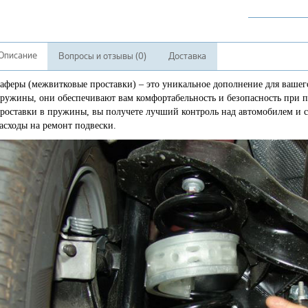
Описание
Вопросы и отзывы (0)
Доставка
аферы (межвитковые проставки) – это уникальное дополнение для вашег
ружины, они обеспечивают вам комфортабельность и безопасность при 
роставки в пружины, вы получете лучший контроль над автомобилем и 
асходы на ремонт подвески.