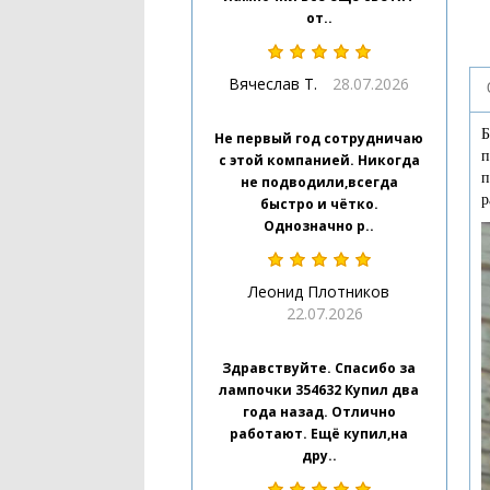
от..
Вячеслав Т.
28.07.2026
Б
Не первый год сотрудничаю
п
с этой компанией. Никогда
п
не подводили,всегда
р
быстро и чётко.
Однозначно р..
Леонид Плотников
22.07.2026
Здравствуйте. Спасибо за
лампочки 354632 Купил два
года назад. Отлично
работают. Ещё купил,на
дру..