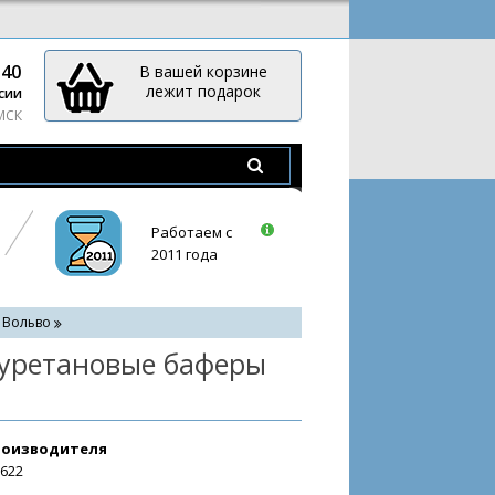
-40
В вашей корзине
лежит подарок
сии
 МСК
Работаем с
2011 года
- Вольво
 уретановые баферы
роизводителя
2622