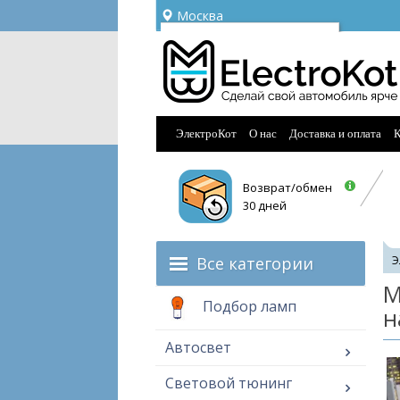
Москва
Ваш город —
Москва
Угадали?
ЭлектроКот
О нас
Доставка и оплата
К
Возврат/обмен
30 дней
Все категории
Э
М
Подбор ламп
н
Автосвет
Световой тюнинг