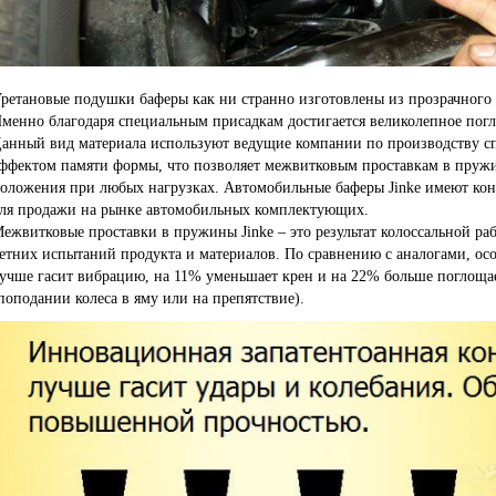
ретановые подушки баферы как ни странно изготовлены из прозрачного
менно благодаря специальным присадкам достигается великолепное погл
анный вид материала используют ведущие компании по производству сп
ффектом памяти формы, что позволяет межвитковым проставкам в пружи
оложения при любых нагрузках. Автомобильные баферы Jinke имеют конт
ля продажи на рынке автомобильных комплектующих.
ежвитковые проставки в пружины Jinke – это результат колоссальной р
етних испытаний продукта и материалов. По сравнению с аналогами, ос
учше гасит вибрацию, на 11% уменьшает крен и на 22% больше поглоща
поподании колеса в яму или на препятствие).