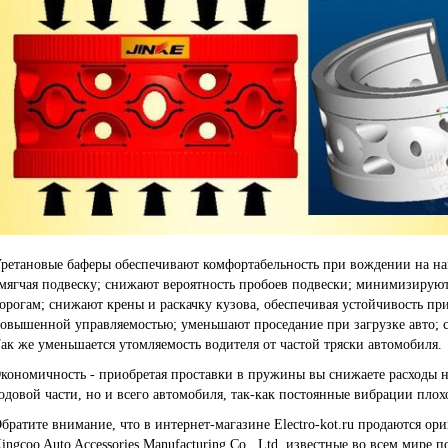
ретановые баферы обеспечивают комфортабельность при вождении на на
мягчая подвеску; снижают вероятность пробоев подвески; минимизирую
орогам; снижают крены и раскачку кузова, обеспечивая устойчивость при
овышенной управляемостью; уменьшают проседание при загрузке авто; с
ак же уменьшается утомляемость водителя от частой тряски автомобиля.
кономичность - приобретая проставки в пружины вы снижаете расходы н
одовой части, но и всего автомобиля, так-как постоянные вибрации пло
братите внимание, что в интернет-магазине Electro-kot.ru продаются о
ingcoo Auto Accessories Manufacturing Co., Ltd, известные во всем мире п