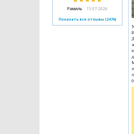
Рамиль
15.07.2026
Показать все отзывы (2476)
У
И
Д
э
п
д
М
л
л
(