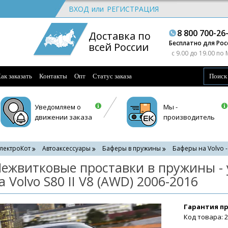
ВХОД
или
РЕГИСТРАЦИЯ
8 800 700-26
Доставка по
Бесплатно для Рос
всей России
c 9.00 до 19.00 по
ак заказать
Контакты
Опт
Статус заказа
Уведомляем о
Мы -
движении заказа
производитель
лектроКот
Автоаксессуары
Баферы в пружины
Баферы на Volvo 
ежвитковые проставки в пружины -
а Volvo S80 II V8 (AWD) 2006-2016
Гарантия п
Код товара: 