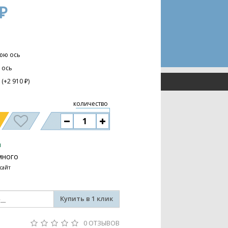
₽
юю ось
 ось
(+2 910 ₽)
количество
и
много
 сайт
Купить в 1 клик
0 ОТЗЫВОВ