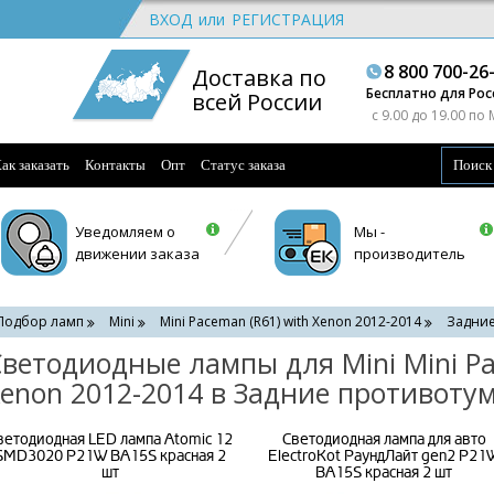
ВХОД
или
РЕГИСТРАЦИЯ
8 800 700-26
Доставка по
Бесплатно для Рос
всей России
c 9.00 до 19.00 по
ак заказать
Контакты
Опт
Статус заказа
Уведомляем о
Мы -
движении заказа
производитель
Подбор ламп
Mini
Mini Paceman (R61) with Xenon 2012-2014
Задние
ветодиодные лампы для Mini Mini Pa
enon 2012-2014 в Задние противоту
ветодиодная LED лампа Atomic 12
Светодиодная лампа для авто
SMD3020 P21W BA15S красная 2
ElectroKot РаундЛайт gen2 P21
шт
BA15S красная 2 шт