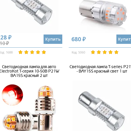
28 ₽
680 ₽
Купить
Купит
10 ₽
Код: 1688
Код: 5060
Светодиодная лампа для авто
Светодиодная лампа T-series P2
ElectroKot Т-серия 10-50В P21W
- BAY15S красный свет 1 шт
BA15S красный 2 шт