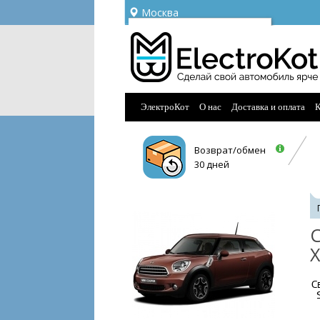
Москва
Ваш город —
Москва
Угадали?
ЭлектроКот
О нас
Доставка и оплата
К
Возврат/обмен
30 дней
С
X
С