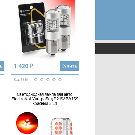
1 420 ₽
ь
Купить
Код: 5316
Светодиодная лампа для авто
ElectroKot УльтраЛед P21W BA15S
красный 2 шт