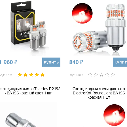
1 960 ₽
840 ₽
Купить
Купит
Код: 5294
Код: 6189
ветодиодная лампа T-series P21W
Светодиодная лампа для авто
- BA15S красный свет 1 шт
ElectroKot RoundLight BA15S
красная 1 шт