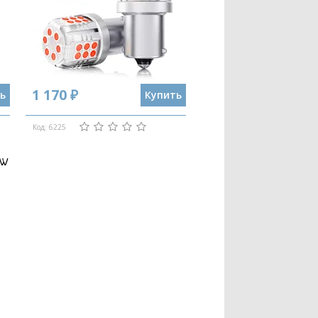
1 170 ₽
ь
Купить
Код: 6225
1W