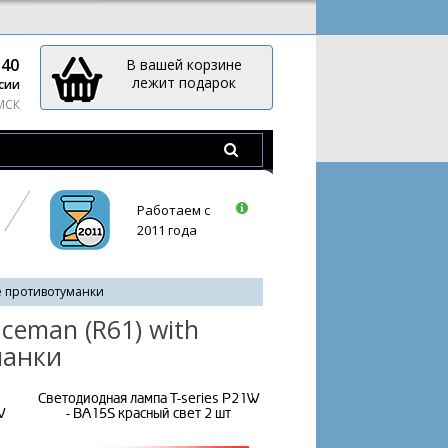
-40
В вашей корзине
лежит подарок
сии
 МСК
Работаем с
2011 года
 противотуманки
ceman (R61) with
манки
Светодиодная лампа T-series P21W
W
- BA15S красный свет 2 шт