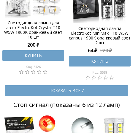
Светодиодная лампа для
авто ElectroKot Crystal T10
Светодиодная лампа
W5W 1900K оранжевый свет
ElectroKot MiniMax T10 W5W
10 шт
canbus 1900K оранжевый свет
2 шт
200 ₽
64 ₽
220 ₽
КУПИТЬ
КУПИТЬ
Код: 5426
Код: 5528
ПОКАЗАТЬ ВСЕ 7
Стоп сигнал (показаны 6 из 12 ламп)