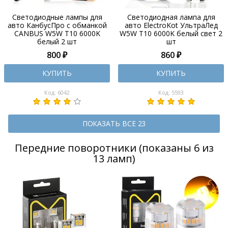
Светодиодные лампы для
Светодиодная лампа для
авто КанбусПро с обманкой
авто ElectroKot УльтраЛед
CANBUS W5W T10 6000K
W5W T10 6000K белый свет 2
белый 2 шт
шт
800 ₽
860 ₽
КУПИТЬ
КУПИТЬ
Код: 6042
Код: 5593
ПОКАЗАТЬ ВСЕ 23
Передние поворотники (показаны 6 из
13 ламп)