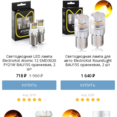
Светодиодная LED лампа
Светодиодная лампа для
ElectroKot Atomic 12 SMD3020
авто ElectroKot RoundLight
PY21W BAU15S оранжевая, 2
BAU15S оранжевая, 2 шт
шт
718 ₽
1 960 ₽
1 640 ₽
КУПИТЬ
КУПИТЬ
Код: 5375
Код: 5259