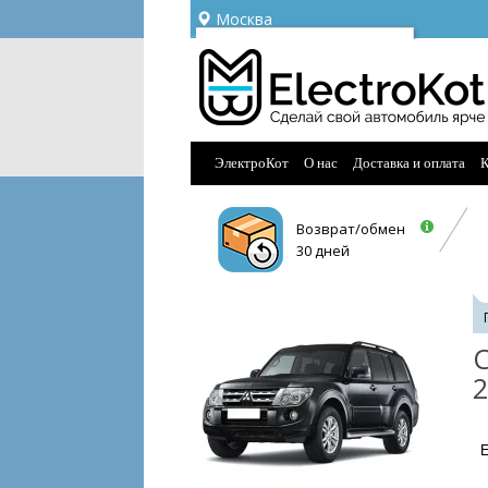
Москва
Ваш город —
Москва
Угадали?
ЭлектроКот
О нас
Доставка и оплата
К
Возврат/обмен
30 дней
С
2
E