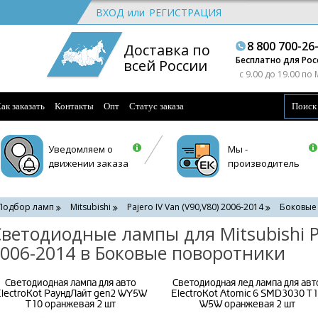
ВХОД
или
РЕГИСТРАЦИЯ
8 800 700-26
Доставка по
Бесплатно для Рос
всей России
c 9.00 до 19.00 по
ак заказать
Контакты
Опт
Статус заказа
Уведомляем о
Мы -
движении заказа
производитель
Подбор ламп
Mitsubishi
Pajero IV Van (V90,V80) 2006-2014
Боковые
ветодиодные лампы для Mitsubishi Pa
006-2014 в Боковые поворотники
Светодиодная лампа для авто
Светодиодная лед лампа для авт
lectroKot РаундЛайт gen2 WY5W
ElectroKot Atomic 6 SMD3030 T
T10 оранжевая 2 шт
W5W оранжевая 2 шт