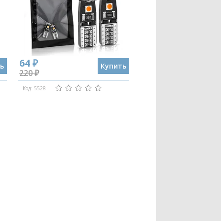
64 ₽
ь
Купить
220 ₽
Код: 5528