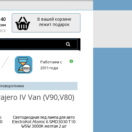
-40
В вашей корзине
лежит подарок
сии
 МСК
Работаем с
2011 года
 поворотники
jero IV Van (V90,V80)
о
Светодиодная лед лампа для авто
10
ElectroKot Atomic 6 SMD3030 T10
W5W 3000K желтая 2 шт