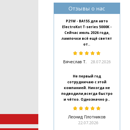
Отзывы о нас
P21W - BA15S для авто
ElectroKot T-series 5000K -
Сейчас июль 2026 года,
лампочки всё ещё светят
от..
Вячеслав Т.
28.07.2026
Не первый год
сотрудничаю с этой
компанией. Никогда не
подводили,всегда быстро
и чётко. Однозначно р..
Леонид Плотников
22.07.2026