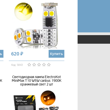
620 ₽
ь
Купить
Код: 5843
Светодиодная лампа ElectroKot
0K
MiniMax T10 W5W canbus 1900K
оранжевый свет 2 шт