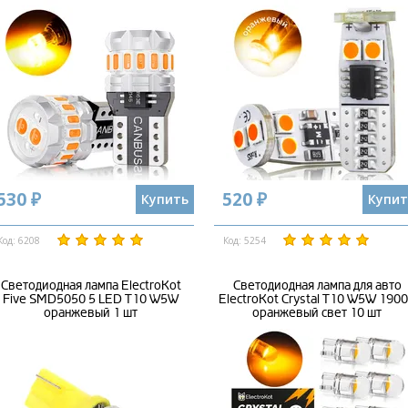
530 ₽
520 ₽
Купить
Купит
Код: 6208
Код: 5254
Cветодиодная лампа ElectroKot
Светодиодная лампа для авто
Five SMD5050 5 LED T10 W5W
ElectroKot Crystal T10 W5W 190
оранжевый 1 шт
оранжевый свет 10 шт