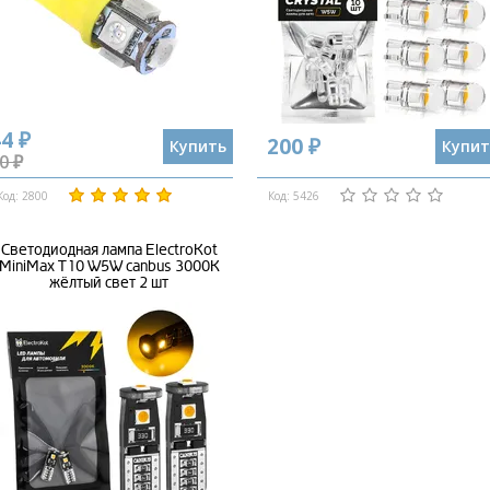
4 ₽
200 ₽
Купить
Купит
0 ₽
Код: 2800
Код: 5426
Светодиодная лампа ElectroKot
MiniMax T10 W5W canbus 3000K
жёлтый свет 2 шт