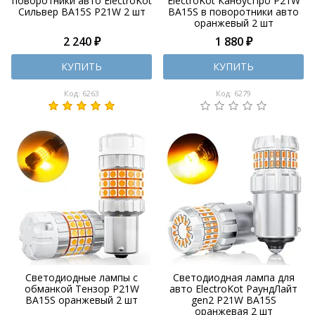
поворотники авто ElectroKot
ElectroKot КанбусПро P21W
Сильвер BA15S P21W 2 шт
BA15S в поворотники авто
оранжевый 2 шт
2 240 ₽
1 880 ₽
КУПИТЬ
КУПИТЬ
Код: 6263
Код: 6279
Светодиодные лампы с
Светодиодная лампа для
обманкой Тензор P21W
авто ElectroKot РаундЛайт
BA15S оранжевый 2 шт
gen2 P21W BA15S
оранжевая 2 шт