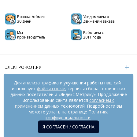
Возврат/обмен
Уведомляем о
30 дней
движении заказа
Мы -
Работаем с
производитель
2011 года
ЭЛЕКТРО-КОТ.РУ
ИНФОРМАЦИЯ
Для анализа трафика и улучшения работы наш сайт
использует
файлы cookie
, сервисы сбора технических
РЕКВИЗИТЫ
данных посетителей и «Яндекс.Метрику». Продолжение
использования сайта является
согласием с
применением
данных технологий. Подробности вы
На информационном ресурсе
можете узнать на странице
применяются
Политика
рекомендательные технологии
(информационные технологии
конфиденциальности
.
предоставления информации на основе сбора,
Я СОГЛАСЕН / СОГЛАСНА
систематизации и анализа сведений, относящихся к
предпочтениям пользователей сети «Интернет», находящихся