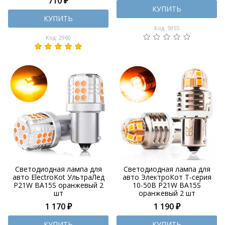
710 ₽
КУПИТЬ
КУПИТЬ
Код: 5955
Код: 2960
Светодиодная лампа для
Светодиодная лампа для
авто ElectroKot УльтраЛед
авто ЭлектроКот Т-серия
P21W BA15S оранжевый 2
10-50В P21W BA15S
шт
оранжевый 2 шт
1 170 ₽
1 190 ₽
КУПИТЬ
КУПИТЬ