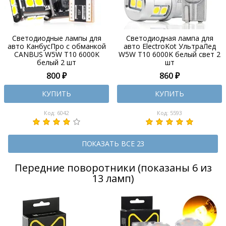
Светодиодные лампы для
Светодиодная лампа для
авто КанбусПро с обманкой
авто ElectroKot УльтраЛед
CANBUS W5W T10 6000K
W5W T10 6000K белый свет 2
белый 2 шт
шт
800 ₽
860 ₽
КУПИТЬ
КУПИТЬ
Код: 6042
Код: 5593
ПОКАЗАТЬ ВСЕ 23
Передние поворотники (показаны 6 из
13 ламп)