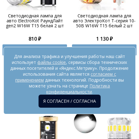
Светодиодная лампа для
Светодиодная лампа для
авто ElectroKot РаундЛайт
авто ЭлектроКот Т-серия 10-
gen2 W16W T15 белая 2 шт
50В W16W T15 белый 2 шт
810 ₽
1 130 ₽
КУПИТЬ
КУПИТЬ
Для анализа трафика и улучшения работы наш сайт
использует
Код: 6204
файлы cookie
, сервисы сбора технических
Код: 6247
данных посетителей и «Яндекс.Метрику». Продолжение
использования сайта является
согласием с
применением
данных технологий. Подробности вы
Подсветка номера (показаны 6 из 21
можете узнать на странице
Политика
ламп)
конфиденциальности
.
Я СОГЛАСЕН / СОГЛАСНА