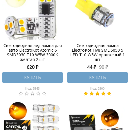
Светодиодная лед лампа для
Cветодиодная лампа
авто ElectroKot Atomic 6
ElectroKot Five SMD5050 5
SMD3030 T10 W5W 3000K
LED T10 W5W оранжевый 1
желтая 2 шт
шт
620 ₽
44 ₽
90 ₽
КУПИТЬ
КУПИТЬ
Код: 5843
Код: 2800