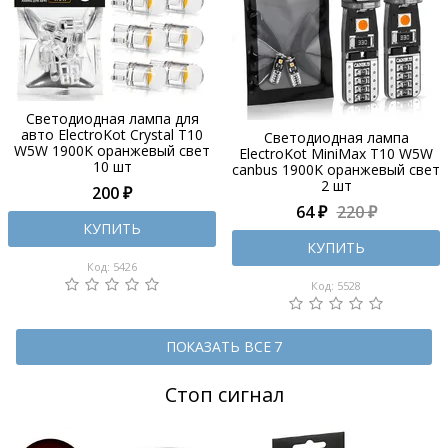
Светодиодная лампа для
авто ElectroKot Crystal T10
Светодиодная лампа
W5W 1900K оранжевый свет
ElectroKot MiniMax T10 W5W
10 шт
canbus 1900K оранжевый свет
2 шт
200 ₽
64 ₽
220 ₽
КУПИТЬ
КУПИТЬ
Код: 5426
Код: 5528
ПОКАЗАТЬ ВСЕ 7
Стоп сигнал