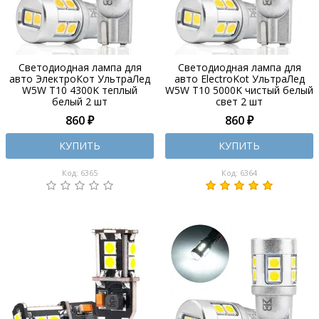
Светодиодная лампа для
Светодиодная лампа для
авто ЭлектроКот УльтраЛед
авто ElectroKot УльтраЛед
W5W T10 4300K теплый
W5W T10 5000K чистый белый
белый 2 шт
свет 2 шт
860 ₽
860 ₽
КУПИТЬ
КУПИТЬ
Код: 6365
Код: 6364