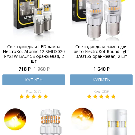
Светодиодная LED лампа
Светодиодная лампа для
ElectroKot Atomic 12 SMD3020
авто ElectroKot RoundLight
PY21W BAU15S оранжевая, 2
BAU15S оранжевая, 2 шт
шт
718 ₽
1 960 ₽
1 640 ₽
КУПИТЬ
КУПИТЬ
Код: 5375
Код: 5259