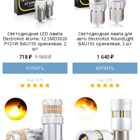
Светодиодная LED лампа
Светодиодная лампа для
ElectroKot Atomic 12 SMD3020
авто ElectroKot RoundLight
PY21W BAU15S оранжевая, 2
BAU15S оранжевая, 2 шт
шт
718 ₽
1 960 ₽
1 640 ₽
КУПИТЬ
КУПИТЬ
Код: 5375
Код: 5259