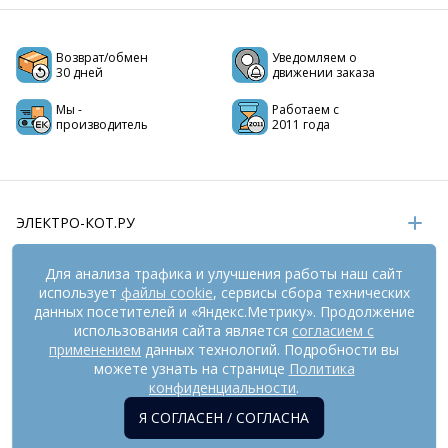
Возврат/обмен
Уведомляем о
30 дней
движении заказа
Мы -
Работаем с
производитель
2011 года
ЭЛЕКТРО-КОТ.РУ
ИНФОРМАЦИЯ
Для анализа трафика и улучшения работы наш сайт
использует
файлы cookie
, сервисы сбора технических
РЕКВИЗИТЫ
данных посетителей и «Яндекс.Метрику». Продолжение
использования сайта является
согласием с
применением
данных технологий. Подробности вы
На информационном ресурсе
применяются
можете узнать на странице
Политика
рекомендательные технологии
(информационные технологии
конфиденциальности
.
предоставления информации на основе сбора,
Я СОГЛАСЕН / СОГЛАСНА
систематизации и анализа сведений, относящихся к
предпочтениям пользователей сети «Интернет», находящихся