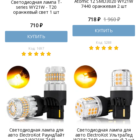
Atomic 12 SMD3020 WY21W
Светодиодная лампа T-
7440 оранжевая 2 шт
series WY21W - T20
оранжевый свет 1 шт
718 ₽
1 960 ₽
710 ₽
КУПИТЬ
КУПИТЬ
Код: 5288
Код: 1697
Светодиодная лампа для
Светодиодная лампа для
авто ElectroKot РаундЛайт
авто ElectroKot УльтраЛед
gen2 WY21W 7440
W21W 7440 оранжевый 2 шт