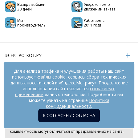
Возврат/обмен
Уведомляем о
30 дней
движении заказа
Мы -
Работаем с
производитель
2011 года
ЭЛЕКТРО-КОТ.РУ
ИНФОРМАЦИЯ
Для анализа трафика и улучшения работы наш сайт
использует
файлы cookie
, сервисы сбора технических
РЕКВИЗИТЫ
данных посетителей и «Яндекс.Метрику». Продолжение
использования сайта является
согласием с
применением
данных технологий. Подробности вы
На информационном ресурсе
можете узнать на странице
применяются
Политика
рекомендательные технологии
(информационные технологии
конфиденциальности
.
предоставления информации на основе сбора,
Я СОГЛАСЕН / СОГЛАСНА
систематизации и анализа сведений, относящихся к
предпочтениям пользователей сети «Интернет», находящихся
на территории Российской Федерации). Внешний вид товара и
комплектность могут отличаться от представленных на сайте.