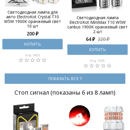
Светодиодная лампа для
авто ElectroKot Crystal T10
Светодиодная лампа
W5W 1900K оранжевый свет
ElectroKot MiniMax T10 W5W
10 шт
canbus 1900K оранжевый свет
2 шт
200 ₽
64 ₽
220 ₽
КУПИТЬ
КУПИТЬ
Код: 5426
Код: 5528
ПОКАЗАТЬ ВСЕ 7
Стоп сигнал (показаны 6 из 8 ламп)