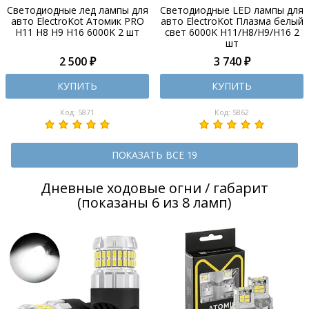
Светодиодные лед лампы для
Светодиодные LED лампы для
авто ElectroKot Атомик PRO
авто ElectroKot Плазма белый
H11 H8 H9 H16 6000K 2 шт
свет 6000K H11/H8/H9/H16 2
шт
2 500 ₽
3 740 ₽
КУПИТЬ
КУПИТЬ
Код: 5871
Код: 5862
ПОКАЗАТЬ ВСЕ 19
Дневные ходовые огни / габарит
(показаны 6 из 8 ламп)