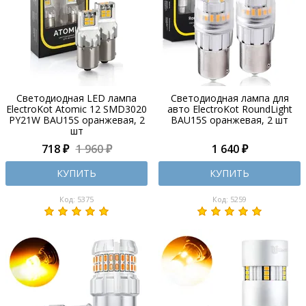
Светодиодная LED лампа
Светодиодная лампа для
ElectroKot Atomic 12 SMD3020
авто ElectroKot RoundLight
PY21W BAU15S оранжевая, 2
BAU15S оранжевая, 2 шт
шт
718 ₽
1 960 ₽
1 640 ₽
КУПИТЬ
КУПИТЬ
Код: 5375
Код: 5259