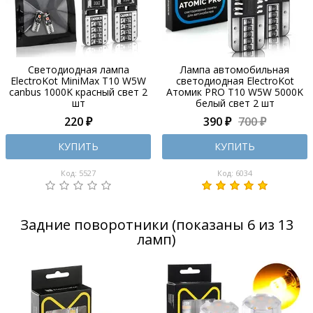
Светодиодная лампа
Лампа автомобильная
ElectroKot MiniMax T10 W5W
светодиодная ElectroKot
canbus 1000K красный свет 2
Атомик PRO T10 W5W 5000K
шт
белый свет 2 шт
220 ₽
390 ₽
700 ₽
КУПИТЬ
КУПИТЬ
Код: 5527
Код: 6034
Задние поворотники (показаны 6 из 13
ламп)