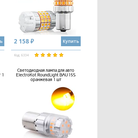
2 158 ₽
ь
Купить
Код: 6334
Светодиодная лампа для авто
 1
ElectroKot RoundLight BAU15S
оранжевая 1 шт