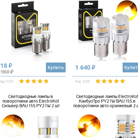
18 ₽
1 640 ₽
Купить
Купит
 960 ₽
Код: 5375
Код: 5259
Светодиодные лампы в
Светодиодные лампы ElectroKo
поворотники авто ElectroKot
КанбусПро PY21W BAU15S в
Сильвер BAU15S PY21W 2 шт
поворотники авто оранжевый 2 