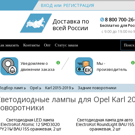
ВХОД
или
РЕГИСТРАЦИЯ
8 800 700-26
Доставка по
Бесплатно для Рос
всей России
c 9.00 до 19.00 по
ак заказать
Контакты
Опт
Статус заказа
Уведомляем о
Мы -
движении заказа
производитель
Подбор ламп
Opel
Karl 2015-2019
Задние поворотники
ветодиодные лампы для Opel Karl 20
поворотники
Светодиодная LED лампа
Светодиодная лампа для авто
ElectroKot Atomic 12 SMD3020
ElectroKot RoundLight BAU15S
PY21W BAU15S оранжевая, 2 шт
оранжевая, 2 шт