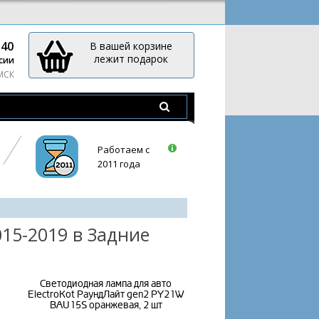
-40
В вашей корзине
лежит подарок
сии
 МСК
Работаем с
2011 года
15-2019 в Задние
Светодиодная лампа для авто
ElectroKot РаундЛайт gen2 PY21W
BAU15S оранжевая, 2 шт