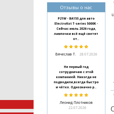
Отзывы о нас
L
P21W - BA15S для авто
ElectroKot T-series 5000K -
Сейчас июль 2026 года,
лампочки всё ещё светят
от..
Вячеслав Т.
28.07.2026
Не первый год
сотрудничаю с этой
компанией. Никогда не
подводили,всегда быстро
и чётко. Однозначно р..
Леонид Плотников
22.07.2026