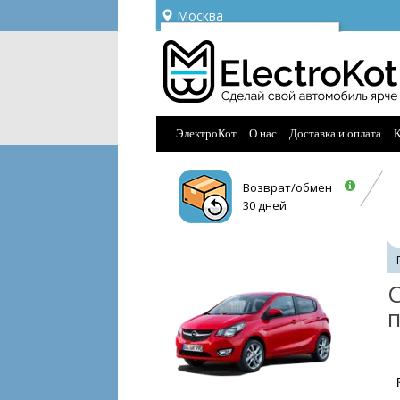
Москва
Ваш город —
Москва
Угадали?
ЭлектроКот
О нас
Доставка и оплата
К
Возврат/обмен
30 дней
С