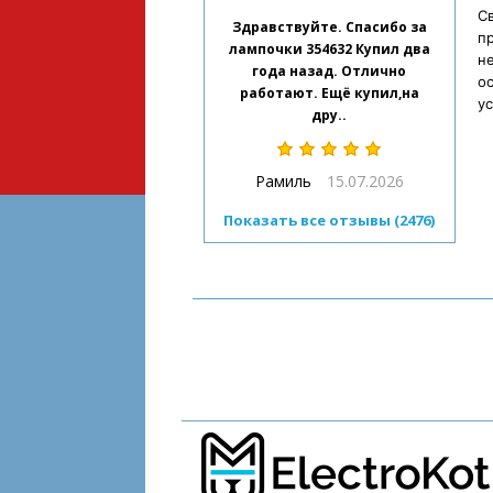
Св
Здравствуйте. Спасибо за
п
лампочки 354632 Купил два
н
года назад. Отлично
ос
работают. Ещё купил,на
ус
дру..
Рамиль
15.07.2026
Показать все отзывы (2476)