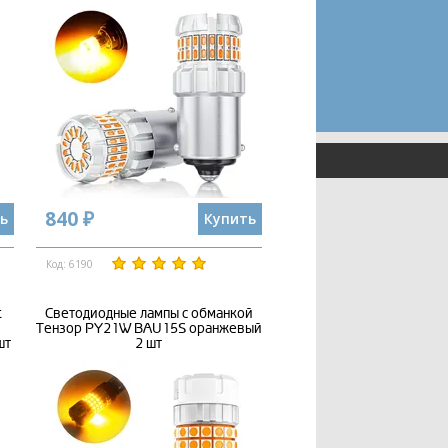
840 ₽
ь
Купить
Код: 6190
t
Светодиодные лампы с обманкой
Тензор PY21W BAU15S оранжевый
шт
2 шт