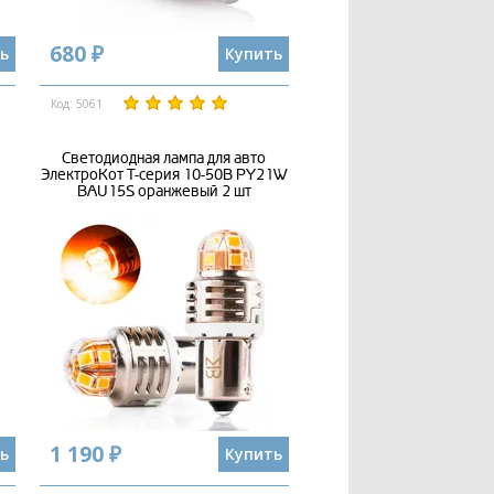
680 ₽
ь
Купить
Код: 5061
Светодиодная лампа для авто
ЭлектроКот Т-серия 10-50В PY21W
BAU15S оранжевый 2 шт
1 190 ₽
ь
Купить