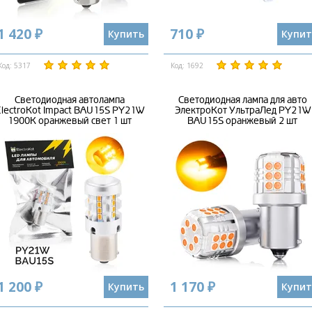
1 420 ₽
710 ₽
Купить
Купит
Код: 5317
Код: 1692
Светодиодная автолампа
Светодиодная лампа для авто
lectroKot Impact BAU15S PY21W
ЭлектроКот УльтраЛед PY21W
1900K оранжевый свет 1 шт
BAU15S оранжевый 2 шт
1 200 ₽
1 170 ₽
Купить
Купит