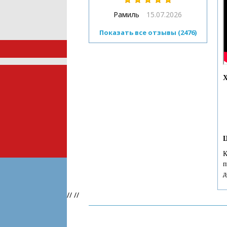
Рамиль
15.07.2026
Показать все отзывы (2476)
Х
Ц
К
п
д
//
//