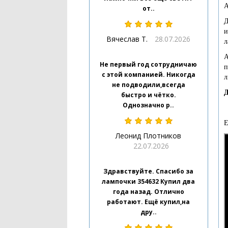
А
от..
Д
и
Вячеслав Т.
28.07.2026
л
А
Не первый год сотрудничаю
п
с этой компанией. Никогда
л
не подводили,всегда
Д
быстро и чётко.
Однозначно р..
Е
Леонид Плотников
22.07.2026
Здравствуйте. Спасибо за
лампочки 354632 Купил два
года назад. Отлично
работают. Ещё купил,на
дру..