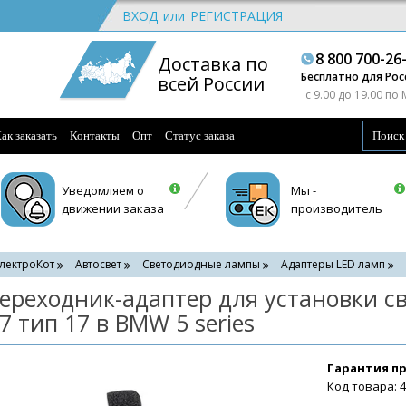
ВХОД
или
РЕГИСТРАЦИЯ
8 800 700-26
Доставка по
Бесплатно для Рос
всей России
c 9.00 до 19.00 по
ак заказать
Контакты
Опт
Статус заказа
Уведомляем о
Мы -
движении заказа
производитель
лектроКот
Автосвет
Светодиодные лампы
Адаптеры LED ламп
ереходник-адаптер для установки 
7 тип 17 в BMW 5 series
Гарантия п
Код товара: 