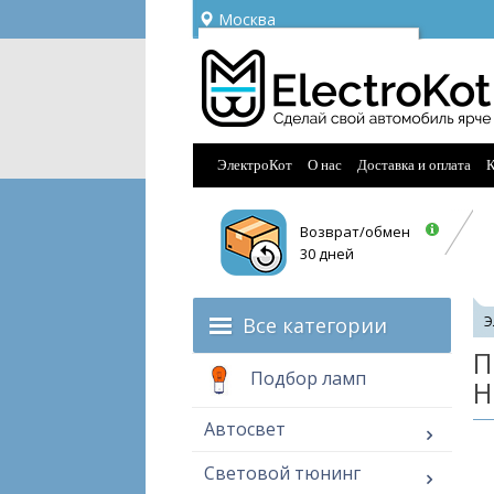
Москва
Ваш город —
Москва
Угадали?
ЭлектроКот
О нас
Доставка и оплата
К
Возврат/обмен
30 дней
Все категории
Э
П
Подбор ламп
H
Автосвет
Световой тюнинг