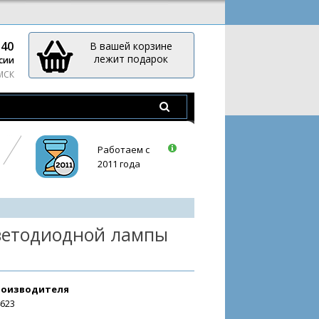
-40
В вашей корзине
лежит подарок
сии
 МСК
Работаем с
2011 года
светодиодной лампы
роизводителя
4623