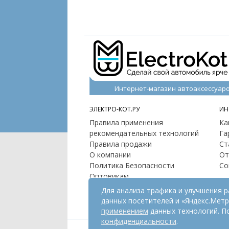
Интернет-магазин автоаксессуар
ЭЛЕКТРО-КОТ.РУ
ИН
Правила применения
Ка
рекомендательных технологий
Га
Правила продажи
Ст
О компании
От
Политика Безопасности
Со
Оптовикам
Контакты
Для анализа трафика и улучшения 
Карта сайта
данных посетителей и «Яндекс.Мет
применением
данных технологий. П
конфиденциальности
.