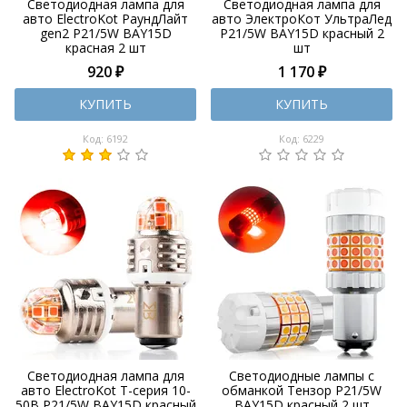
Светодиодная лампа для
Светодиодная лампа для
авто ElectroKot РаундЛайт
авто ЭлектроКот УльтраЛед
gen2 P21/5W BAY15D
P21/5W BAY15D красный 2
красная 2 шт
шт
920 ₽
1 170 ₽
КУПИТЬ
КУПИТЬ
Код: 6192
Код: 6229
Светодиодная лампа для
Светодиодные лампы с
авто ElectroKot Т-серия 10-
обманкой Тензор P21/5W
50В P21/5W BAY15D красный
BAY15D красный 2 шт