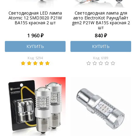
Светодиодная LED лампа
Светодиодная лампа для
Atomic 12 SMD3020 P21W
авто ElectroKot РаундЛайт
BA15S красная 2 шт
gen2 P21W BA15S красная 2
шт
1 960 ₽
840 ₽
КУПИТЬ
КУПИТЬ
Код: 5294
Код: 6189