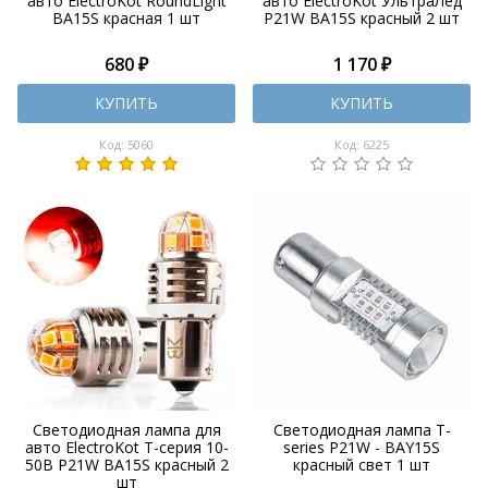
авто ElectroKot RoundLight
авто ElectroKot УльтраЛед
BA15S красная 1 шт
P21W BA15S красный 2 шт
680 ₽
1 170 ₽
КУПИТЬ
КУПИТЬ
Код: 5060
Код: 6225
Светодиодная лампа для
Светодиодная лампа T-
авто ElectroKot Т-серия 10-
series P21W - BAY15S
50В P21W BA15S красный 2
красный свет 1 шт
шт