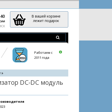
-40
В вашей корзине
лежит подарок
сии
 МСК
Работаем с
2011 года
е
затор DC-DC модуль
роизводителя
3023