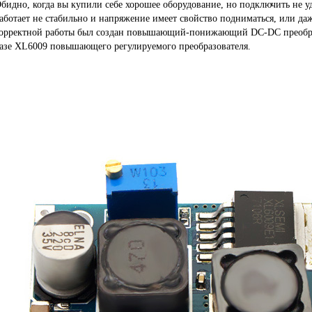
бидно, когда вы купили себе хорошее оборудование, но подключить не уд
аботает не стабильно и напряжение имеет свойство подниматься, или да
орректной работы был создан повышающий-понижающий DC-DC преобраз
азе XL6009 повышающего регулируемого преобразователя.