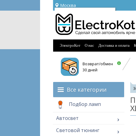
Москва
Ваш город —
Москва
Угадали?
ЭлектроКот
О нас
Доставка и оплата
К
Возврат/обмен
30 дней
Все категории
Э
П
Подбор ламп
X
Автосвет
Световой тюнинг