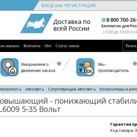
ВХОД
или
РЕГИСТРАЦИЯ
8 800 700-26
Доставка по
Бесплатно для Рос
всей России
c 9.00 до 19.00 по
ак заказать
Контакты
Опт
Статус заказа
Уведомляем о
Мы -
движении заказа
производитель
лектроКот
Автосвет
Сопутствующие автосвет
Контроллеры и рел
овышающий - понижающий стабили
L6009 5-35 Вольт
Гарантия п
Код товара: 