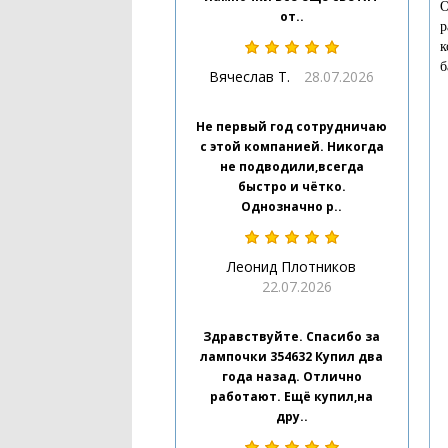
О
от..
р
к
б
Вячеслав Т.
28.07.2026
Не первый год сотрудничаю
с этой компанией. Никогда
не подводили,всегда
быстро и чётко.
Однозначно р..
Леонид Плотников
22.07.2026
Здравствуйте. Спасибо за
лампочки 354632 Купил два
года назад. Отлично
работают. Ещё купил,на
дру..