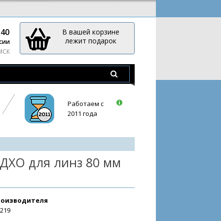
-40
В вашей корзине
лежит подарок
сии
 МСК
Работаем с
2011 года
 ДХО для линз 80 мм
роизводителя
4219