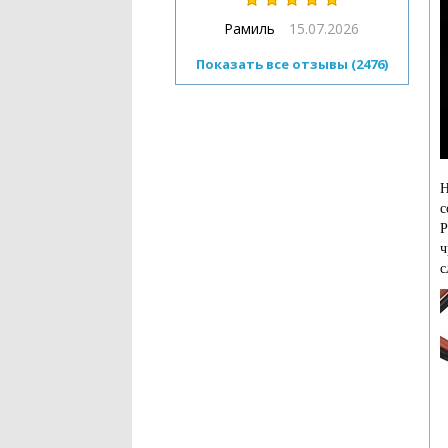
Рамиль
15.07.2026
Показать все отзывы (2476)
Н
с
Р
ч
с