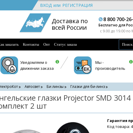
ВХОД
или
РЕГИСТРАЦИЯ
8 800 700-26
Доставка по
Бесплатно для Рос
всей России
c 9.00 до 19.00 по
ак заказать
Контакты
Опт
Статус заказа
Уведомляем о
Мы -
движении заказа
производитель
лектроКот
Автосвет
Би линзы
Глазки для би-линз
нгельские глазки Projector SMD 3014
омплект 2 шт
Гарантия п
Код товара: 