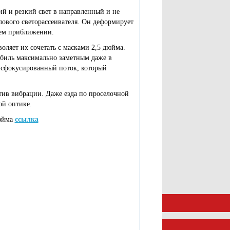
ий и резкий свет в направленный и не
лового светорассеивателя. Он деформирует
шем приближении.
ляет их сочетать с масками 2,5 дюйма.
биль максимально заметным даже в
 сфокусированный поток, который
ив вибрации. Даже езда по проселочной
ой оптике.
юйма
ссылка