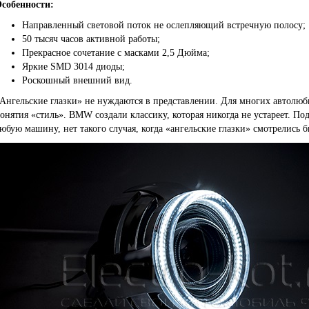
собенности:
Направленный световой поток не ослепляющий встречную полосу;
50 тысяч часов активной работы;
Прекрасное сочетание с масками 2,5 Дюйма;
Яркие SMD 3014 диоды;
Роскошный внешний вид.
Ангельские глазки» не нуждаются в представлении. Для многих автолюб
онятия «стиль». BMW создали классику, которая никогда не устареет. П
юбую машину, нет такого случая, когда «ангельские глазки» смотрелись 