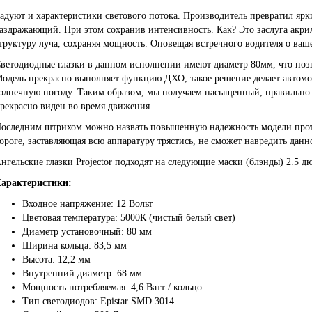
адуют и характеристики светового потока. Производитель превратил ярк
аздражающий. При этом сохранив интенсивность. Как? Это заслуга акри
труктуру луча, сохраняя мощность. Оповещая встречного водителя о ва
ветодиодные глазки в данном исполнении имеют диаметр 80мм, что позво
одель прекрасно выполняет функцию ДХО, такое решение делает автомо
олнечную погоду. Таким образом, мы получаем насыщенный, правильно
рекрасно виден во время движения.
оследним штрихом можно назвать повышенную надежность модели прот
ороге, заставляющая всю аппаратуру трястись, не сможет навредить данн
нгельские глазки Projector подходят на следующие маски (блэнды) 2.5 д
арактеристики:
Входное напряжение: 12 Вольт
Цветовая температура: 5000К (чистый белый свет)
Диаметр установочный: 80 мм
Ширина кольца: 83,5 мм
Высота: 12,2 мм
Внутренний диаметр: 68 мм
Мощность потребляемая: 4,6 Ватт / кольцо
Тип светодиодов: Epistar SMD 3014