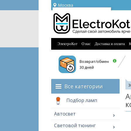
Москва
Ваш город —
Москва
Угадали?
ЭлектроКот
О нас
Доставка и оплата
К
Возврат/обмен
30 дней
Все категории
Э
А
Подбор ламп
к
Автосвет
Световой тюнинг