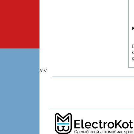
К
П
k
у
//
//