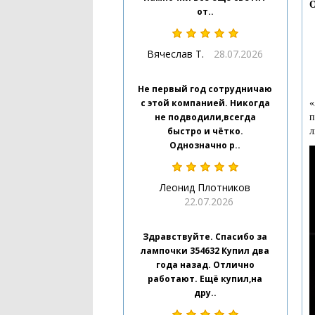
О
от..
Вячеслав Т.
28.07.2026
Не первый год сотрудничаю
с этой компанией. Никогда
«
не подводили,всегда
п
быстро и чётко.
л
Однозначно р..
Леонид Плотников
22.07.2026
Здравствуйте. Спасибо за
лампочки 354632 Купил два
года назад. Отлично
работают. Ещё купил,на
дру..