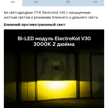
ие
ки
(4)
ка
Би-светодиодные ПТФ ElectroKot V30 с насыщенным
желтым светом и режимами ближнего и дальнего света.
Ближний противотуманный свет: