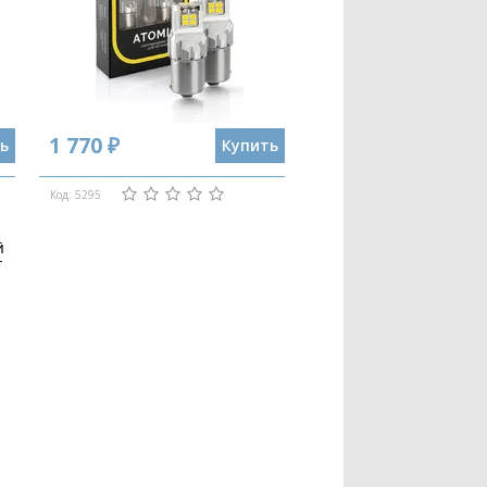
1 770 ₽
ь
Купить
Код: 5295
й
т