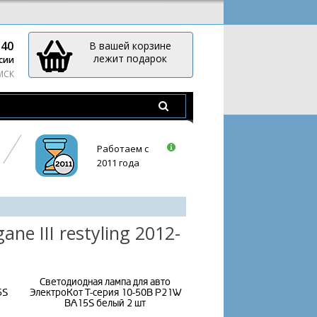
-40
В вашей корзине
лежит подарок
сии
 МСК
Работаем с
2011 года
e III restyling 2012-
Светодиодная лампа для авто
5S
ЭлектроКот Т-серия 10-50В P21W
BA15S белый 2 шт