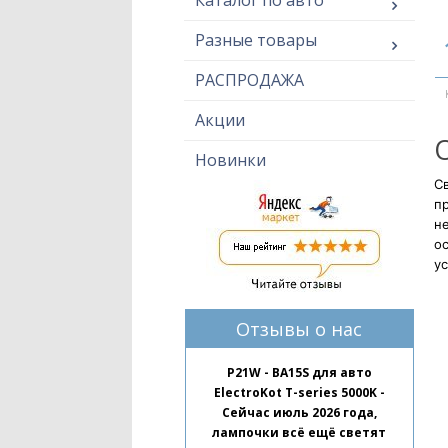
Каталог по авто
Разные товары
РАСПРОДАЖА
Акции
Новинки
Св
п
н
ос
ус
Отзывы о нас
P21W - BA15S для авто
ElectroKot T-series 5000K -
Сейчас июль 2026 года,
лампочки всё ещё светят