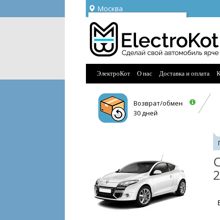
Москва
Ваш город —
Москва
Угадали?
ЭлектроКот
О нас
Доставка и оплата
К
Возврат/обмен
30 дней
С
2