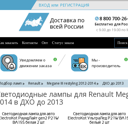
ВХОД
или
РЕГИСТРАЦИЯ
8 800 700-26
Доставка по
Бесплатно для Рос
всей России
c 9.00 до 19.00 по
ак заказать
Контакты
Опт
Статус заказа
Уведомляем о
Мы -
движении заказа
производитель
Подбор ламп
Renault
Megane III restyling 2012-2014
ДХО до 2013
ветодиодные лампы для Renault Megan
014 в ДХО до 2013
Светодиодная лампа для авто
Светодиодная лампа для авто
ElectroKot РаундЛайт gen2 P21W
ElectroKot УльтраЛед P21W BA1
BA15S белая 2 шт
белый 2 шт