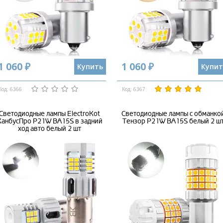
1 060 ₽
1 060 ₽
Купить
Купит
Код: 6366
Код: 6367
Светодиодные лампы ElectroKot
Светодиодные лампы с обманко
КанбусПро P21W BA15S в задний
Тензор P21W BA15S белый 2 ш
ход авто белый 2 шт