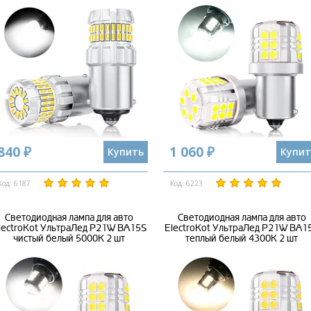
840 ₽
1 060 ₽
Купить
Купит
Код: 6187
Код: 6223
Светодиодная лампа для авто
Светодиодная лампа для авто
lectroKot УльтраЛед P21W BA15S
ElectroKot УльтраЛед P21W BA1
чистый белый 5000K 2 шт
теплый белый 4300K 2 шт