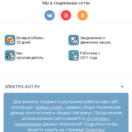
Мы в социальных сетях
Возврат/обмен
Уведомляем о
30 дней
движении заказа
Мы -
Работаем с
производитель
2011 года
ЭЛЕКТРО-КОТ.РУ
ИНФОРМАЦИЯ
Для анализа трафика и улучшения работы наш сайт
использует
файлы cookie
, сервисы сбора технических
РЕКВИЗИТЫ
данных посетителей и «Яндекс.Метрику». Продолжение
использования сайта является
согласием с
применением
данных технологий. Подробности вы
можете узнать на странице
Политика
На информационном ресурсе
применяются