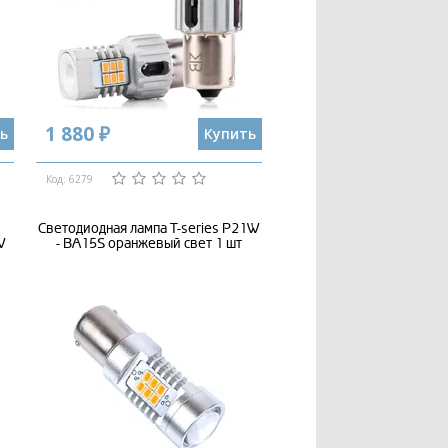
1 880 ₽
ь
Купить
Код: 6279
Светодиодная лампа T-series P21W
W
- BA15S оранжевый свет 1 шт