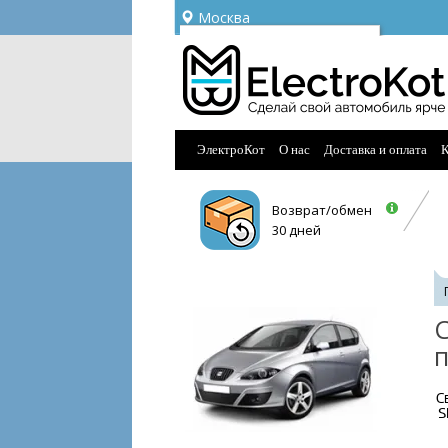
Москва
Ваш город —
Москва
Угадали?
ЭлектроКот
О нас
Доставка и оплата
К
Возврат/обмен
30 дней
С
С
S