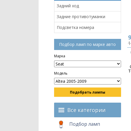
Задний ход
Задние противотуманки
Подсветка номера
9
1
Подбор ламп по марке авто
Марка
Т
Модель
Подобрать лампы
Все категории
Подбор ламп