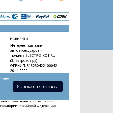
РЕКВИЗИТЫ
Интернет-магазин
автоаксессуаров и
тюнинга ELECTRO-KOT.RU
(Электрокот.ру)
ОГРНИП: 313230422100042
2011-2026
еских
Я согласен / согласна
ния информации на основе сбора,
 территории Российской Федерации).