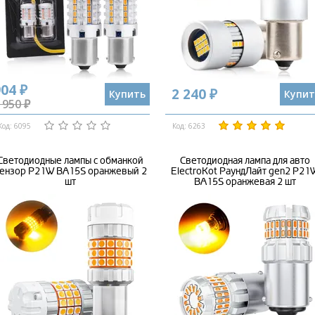
04 ₽
2 240 ₽
Купить
Купит
 950 ₽
Код: 6095
Код: 6263
Светодиодные лампы с обманкой
Светодиодная лампа для авто
ензор P21W BA15S оранжевый 2
ElectroKot РаундЛайт gen2 P21
шт
BA15S оранжевая 2 шт