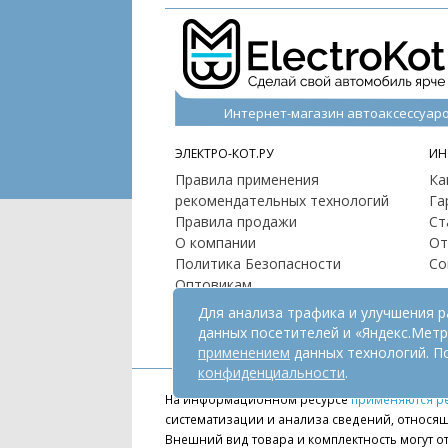
Интернет-магазин автоаксессуар
ЭЛЕКТРО-КОТ.РУ
ИН
Правила применения
Ка
рекомендательных технологий
Га
Правила продажи
Ст
О компании
От
Политика Безопасности
Со
Оптовикам
Контакты
Для анализа трафика и улучшения 
Карта сайта
данных посетителей и «Яндекс.Мет
применением
данных технологий. П
конфиденциальности
.
На информационном ресурсе
применяются р
систематизации и анализа сведений, относящ
Внешний вид товара и комплектность могут от