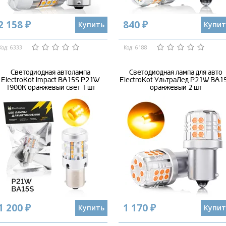
2 158 ₽
840 ₽
Купить
Купит
Код: 6333
Код: 6188
Светодиодная автолампа
Светодиодная лампа для авто
ElectroKot Impact BA15S P21W
ElectroKot УльтраЛед P21W BA1
1900K оранжевый свет 1 шт
оранжевый 2 шт
1 200 ₽
1 170 ₽
Купить
Купит