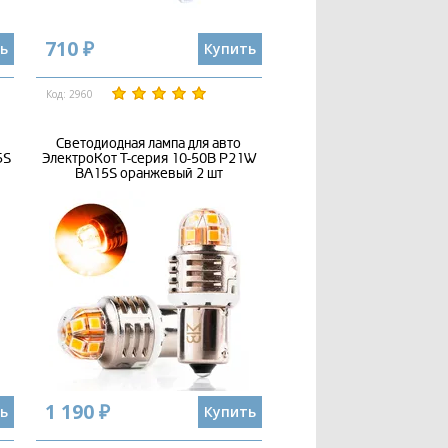
710 ₽
ь
Купить
Код: 2960
Светодиодная лампа для авто
5S
ЭлектроКот Т-серия 10-50В P21W
BA15S оранжевый 2 шт
1 190 ₽
ь
Купить