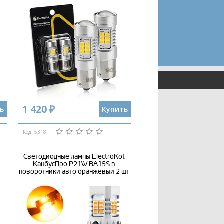
1 420 ₽
ь
Купить
Код: 5318
Светодиодные лампы ElectroKot
КанбусПро P21W BA15S в
поворотники авто оранжевый 2 шт