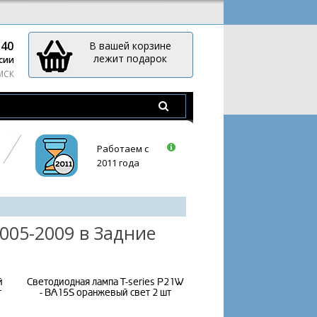
-40
В вашей корзине
лежит подарок
сии
 МСК
Работаем с
2011 года
005-2009 в Задние
й
Светодиодная лампа T-series P21W
т
- BA15S оранжевый свет 2 шт