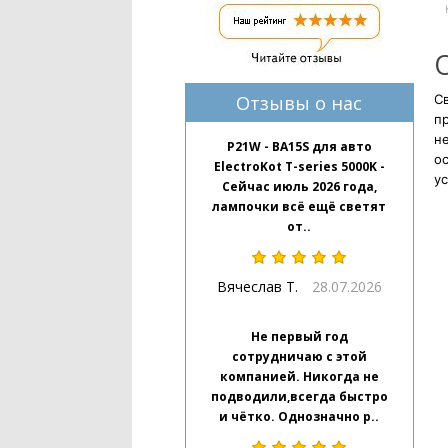
Отзывы о нас
Св
п
н
P21W - BA15S для авто
ос
ElectroKot T-series 5000K -
ус
Сейчас июль 2026 года,
лампочки всё ещё светят
от..
Вячеслав Т.
28.07.2026
Не первый год
сотрудничаю с этой
компанией. Никогда не
подводили,всегда быстро
и чётко. Однозначно р..