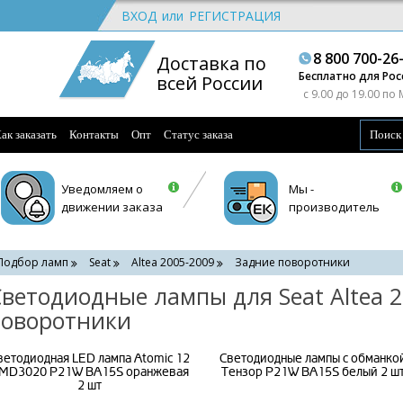
ВХОД
или
РЕГИСТРАЦИЯ
8 800 700-26
Доставка по
Бесплатно для Рос
всей России
c 9.00 до 19.00 по
ак заказать
Контакты
Опт
Статус заказа
Уведомляем о
Мы -
движении заказа
производитель
Подбор ламп
Seat
Altea 2005-2009
Задние поворотники
ветодиодные лампы для Seat Altea 2
поворотники
ветодиодная LED лампа Atomic 12
Светодиодные лампы с обманко
MD3020 P21W BA15S оранжевая
Тензор P21W BA15S белый 2 ш
2 шт