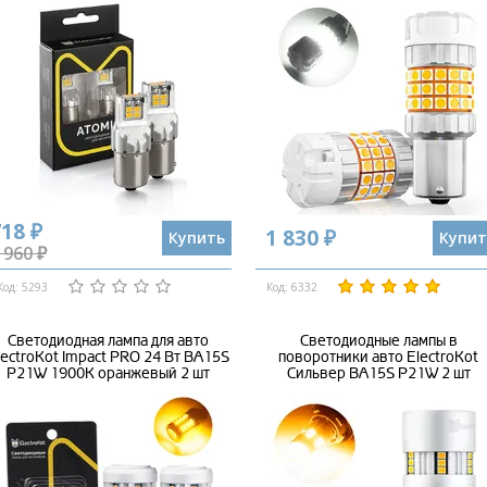
18 ₽
1 830 ₽
Купить
Купит
 960 ₽
Код: 5293
Код: 6332
Светодиодная лампа для авто
Светодиодные лампы в
lectroKot Impact PRO 24 Вт BA15S
поворотники авто ElectroKot
P21W 1900K оранжевый 2 шт
Сильвер BA15S P21W 2 шт