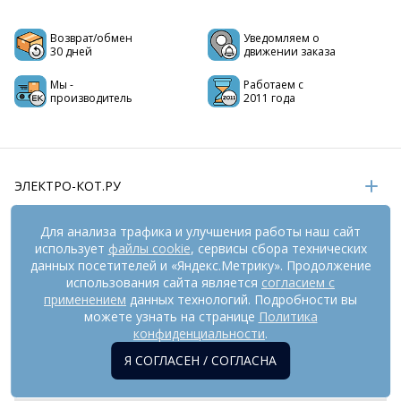
Возврат/обмен
Уведомляем о
30 дней
движении заказа
Мы -
Работаем с
производитель
2011 года
ЭЛЕКТРО-КОТ.РУ
ИНФОРМАЦИЯ
Для анализа трафика и улучшения работы наш сайт
использует
файлы cookie
, сервисы сбора технических
РЕКВИЗИТЫ
данных посетителей и «Яндекс.Метрику». Продолжение
использования сайта является
согласием с
применением
данных технологий. Подробности вы
На информационном ресурсе
можете узнать на странице
применяются
Политика
рекомендательные технологии
(информационные технологии
конфиденциальности
.
предоставления информации на основе сбора,
Я СОГЛАСЕН / СОГЛАСНА
систематизации и анализа сведений, относящихся к
предпочтениям пользователей сети «Интернет», находящихся
на территории Российской Федерации). Внешний вид товара и