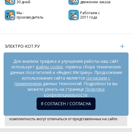
30 дней
движении заказа
Мы -
Работаем с
производитель
2011 года
ЭЛЕКТРО-КОТ.РУ
ИНФОРМАЦИЯ
Для анализа трафика и улучшения работы наш сайт
использует
файлы cookie
, сервисы сбора технических
РЕКВИЗИТЫ
данных посетителей и «Яндекс.Метрику». Продолжение
использования сайта является
согласием с
применением
данных технологий. Подробности вы
На информационном ресурсе
можете узнать на странице
применяются
Политика
рекомендательные технологии
(информационные технологии
конфиденциальности
.
предоставления информации на основе сбора,
Я СОГЛАСЕН / СОГЛАСНА
систематизации и анализа сведений, относящихся к
предпочтениям пользователей сети «Интернет», находящихся
на территории Российской Федерации). Внешний вид товара и
комплектность могут отличаться от представленных на сайте.