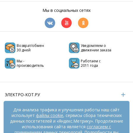
Мы в социальных сетях
Возврат/обмен
Уведомляем о
30 дней
движении заказа
Мы -
Работаем с
производитель
2011 года
ЭЛЕКТРО-КОТ.РУ
ИНФОРМАЦИЯ
Для анализа трафика и улучшения работы наш сайт
использует
файлы cookie
, сервисы сбора технических
РЕКВИЗИТЫ
данных посетителей и «Яндекс.Метрику». Продолжение
использования сайта является
согласием с
применением
данных технологий. Подробности вы