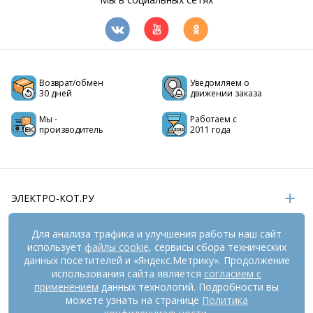
Возврат/обмен
Уведомляем о
30 дней
движении заказа
Мы -
Работаем с
производитель
2011 года
ЭЛЕКТРО-КОТ.РУ
ИНФОРМАЦИЯ
Для анализа трафика и улучшения работы наш сайт
использует
файлы cookie
, сервисы сбора технических
РЕКВИЗИТЫ
данных посетителей и «Яндекс.Метрику». Продолжение
использования сайта является
согласием с
применением
данных технологий. Подробности вы
можете узнать на странице
Политика
На информационном ресурсе
применяются
рекомендательные технологии
(информационные технологии