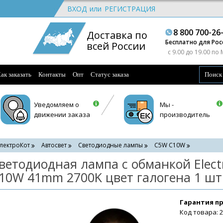
ВХОД
или
РЕГИСТРАЦИЯ
8 800 700-26
Доставка по
Бесплатно для Рос
всей России
c 9.00 до 19.00 по
ак заказать
Контакты
Опт
Статус заказа
Уведомляем о
Мы -
движении заказа
производитель
лектроКот
Автосвет
Светодиодные лампы
C5W С10W
ветодиодная лампа с обманкой Elect
10W 41mm 2700K цвет галогена 1 шт
Гарантия п
Код товара: 