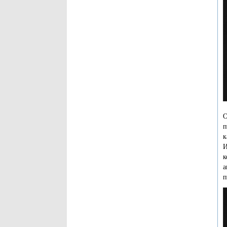
О
п
к
И
к
а
п