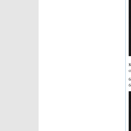
К
с
6
б