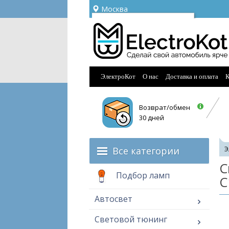
Москва
Ваш город —
Москва
Угадали?
ЭлектроКот
О нас
Доставка и оплата
К
Возврат/обмен
30 дней
Все категории
Э
С
Подбор ламп
C
Автосвет
Световой тюнинг