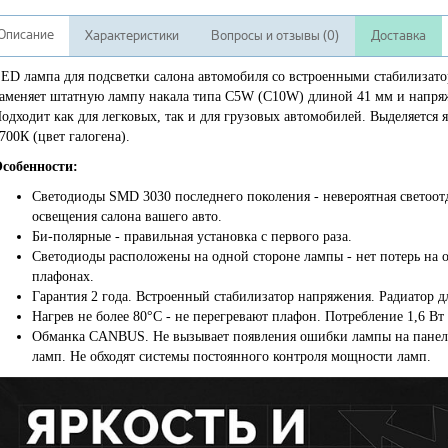
Описание
Характеристики
Вопросы и отзывы (0)
Доставка
ED лампа для подсветки салона автомобиля со встроенными стабилизато
аменяет штатную лампу накала типа C5W (C10W) длиной 41 мм и напряж
одходит как для легковых, так и для грузовых автомобилей. Выделяется
700К (цвет галогена).
собенности:
Светодиоды SMD 3030 последнего поколения - невероятная светоотд
освещения салона вашего авто.
Би-полярные - правильная установка с первого раза.
Светодиоды расположены на одной стороне лампы - нет потерь на 
плафонах.
Гарантия 2 года. Встроенный стабилизатор напряжения. Радиатор 
Нагрев не более 80°C - не перегревают плафон. Потребление 1,6 Вт 
Обманка CANBUS. Не вызывает появления ошибки лампы на панели
ламп. Не обходят системы постоянного контроля мощности ламп.