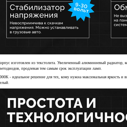
орпус изготовлен из текстолита. Увеличенный алюминиевый радиатор, к
ветодиодов, продлевая тем самым срок эксплуатации ламп.
000K - идеальное решение для тех, кому нужна максимальная яркость и в
елый.