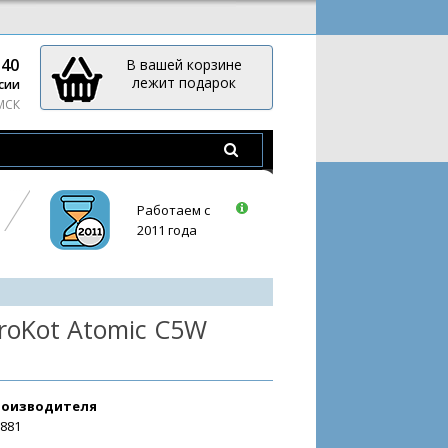
-40
В вашей корзине
лежит подарок
сии
 МСК
Работаем с
2011 года
roKot Atomic C5W
роизводителя
2881