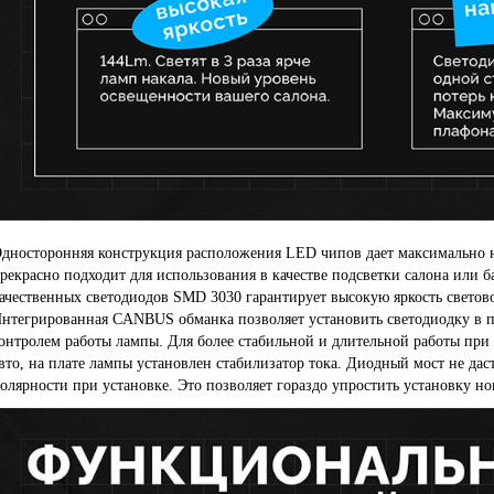
дносторонняя конструкция расположения LED чипов дает максимально 
рекрасно подходит для использования в качестве подсветки салона или
ачественных светодиодов SMD 3030 гарантирует высокую яркость светов
нтегрированная CANBUS обманка позволяет установить светодиодку в п
онтролем работы лампы. Для более стабильной и длительной работы при
вто, на плате лампы установлен стабилизатор тока. Диодный мост не дас
олярности при установке. Это позволяет гораздо упростить установку но