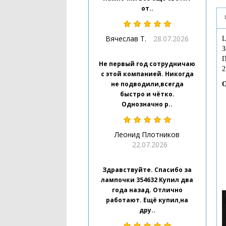
от..
Вячеслав Т.
28.07.2026
L
З
П
Не первый год сотрудничаю
2
с этой компанией. Никогда
не подводили,всегда
О
быстро и чётко.
Однозначно р..
Леонид Плотников
22.07.2026
Здравствуйте. Спасибо за
лампочки 354632 Купил два
года назад. Отлично
работают. Ещё купил,на
дру..