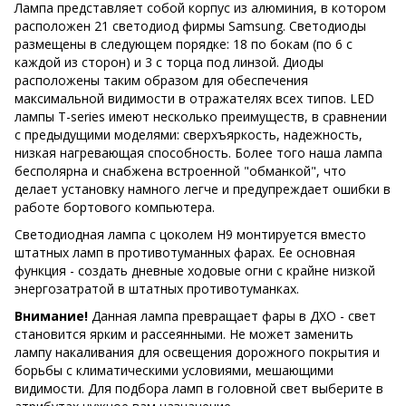
Лампа представляет собой корпус из алюминия, в котором
расположен 21 светодиод фирмы Samsung. Светодиоды
размещены в следующем порядке: 18 по бокам (по 6 с
каждой из сторон) и 3 с торца под линзой. Диоды
расположены таким образом для обеспечения
максимальной видимости в отражателях всех типов. LED
лампы T-series имеют несколько преимуществ, в сравнении
с предыдущими моделями: сверхъяркость, надежность,
низкая нагревающая способность. Более того наша лампа
бесполярна и снабжена встроенной "обманкой", что
делает установку намного легче и предупреждает ошибки в
работе бортового компьютера.
Светодиодная лампа с цоколем Н9 монтируется вместо
штатных ламп в противотуманных фарах. Ее основная
функция - создать дневные ходовые огни с крайне низкой
энергозатратой в штатных противотуманках.
Внимание!
Данная лампа превращает фары в ДХО - свет
становится ярким и рассеянными. Не может заменить
лампу накаливания для освещения дорожного покрытия и
борьбы с климатическими условиями, мешающими
видимости. Для подбора ламп в головной свет выберите в