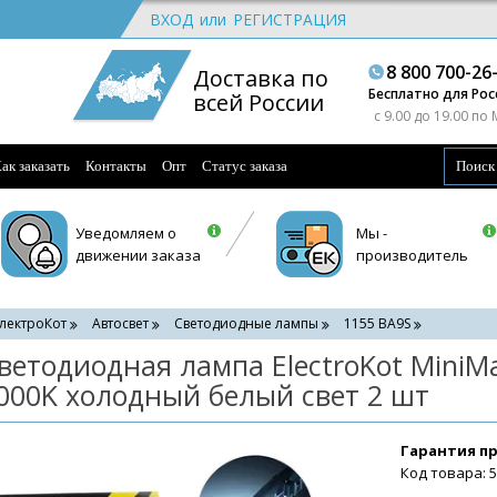
ВХОД
или
РЕГИСТРАЦИЯ
8 800 700-26
Доставка по
Бесплатно для Рос
всей России
c 9.00 до 19.00 по
ак заказать
Контакты
Опт
Статус заказа
Уведомляем о
Мы -
движении заказа
производитель
лектроКот
Автосвет
Светодиодные лампы
1155 BA9S
ветодиодная лампа ElectroKot MiniM
000K холодный белый свет 2 шт
Гарантия п
Код товара: 