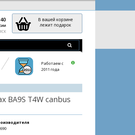
-40
В вашей корзине
лежит подарок
сии
 МСК
Работаем с
2011 года
ax BA9S T4W canbus
роизводителя
5690