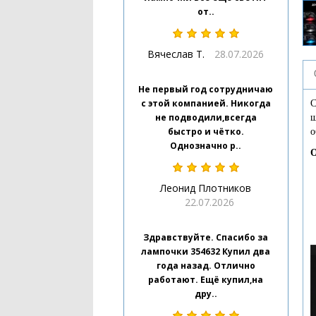
от..
Вячеслав Т.
28.07.2026
Не первый год сотрудничаю
с этой компанией. Никогда
С
не подводили,всегда
ш
быстро и чётко.
о
Однозначно р..
О
Леонид Плотников
22.07.2026
Здравствуйте. Спасибо за
лампочки 354632 Купил два
года назад. Отлично
работают. Ещё купил,на
дру..