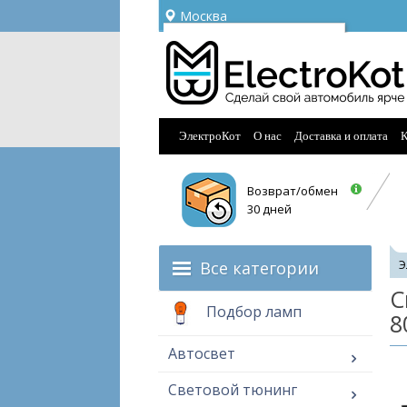
Москва
Ваш город —
Москва
Угадали?
ЭлектроКот
О нас
Доставка и оплата
К
Возврат/обмен
30 дней
Все категории
Э
С
Подбор ламп
8
Автосвет
Световой тюнинг