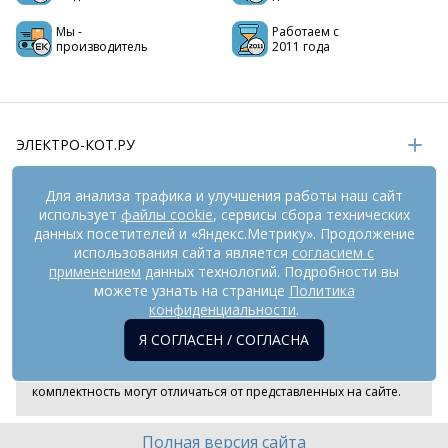
Мы -
Работаем с
производитель
2011 года
ЭЛЕКТРО-КОТ.РУ
ИНФОРМАЦИЯ
Для анализа трафика и улучшения работы наш сайт
использует
файлы cookie
, сервисы сбора технических
РЕКВИЗИТЫ
данных посетителей и «Яндекс.Метрику». Продолжение
использования сайта является
согласием с
применением
данных технологий. Подробности вы
На информационном ресурсе
можете узнать на странице
применяются
Политика
рекомендательные технологии
(информационные технологии
конфиденциальности
.
предоставления информации на основе сбора,
Я СОГЛАСЕН / СОГЛАСНА
систематизации и анализа сведений, относящихся к
предпочтениям пользователей сети «Интернет», находящихся
на территории Российской Федерации). Внешний вид товара и
комплектность могут отличаться от представленных на сайте.
Полная версия сайта