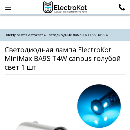
Категории
Поиск
ЭлектроКот
Автосвет
Светодиодные лампы
1155 BA9S
Светодиодная лампа ElectroKot
MiniMax BA9S T4W canbus голубой
свет 1 шт