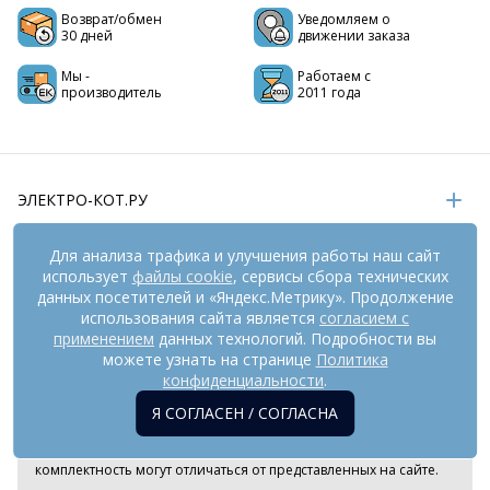
Возврат/обмен
Уведомляем о
30 дней
движении заказа
Мы -
Работаем с
производитель
2011 года
ЭЛЕКТРО-КОТ.РУ
ИНФОРМАЦИЯ
Для анализа трафика и улучшения работы наш сайт
использует
файлы cookie
, сервисы сбора технических
РЕКВИЗИТЫ
данных посетителей и «Яндекс.Метрику». Продолжение
использования сайта является
согласием с
применением
данных технологий. Подробности вы
На информационном ресурсе
можете узнать на странице
применяются
Политика
рекомендательные технологии
(информационные технологии
конфиденциальности
.
предоставления информации на основе сбора,
Я СОГЛАСЕН / СОГЛАСНА
систематизации и анализа сведений, относящихся к
предпочтениям пользователей сети «Интернет», находящихся
на территории Российской Федерации). Внешний вид товара и
комплектность могут отличаться от представленных на сайте.