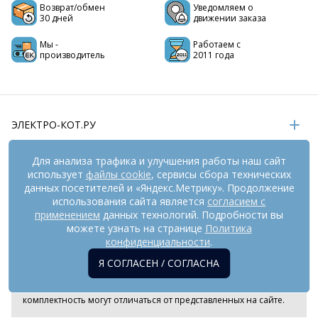
Возврат/обмен
Уведомляем о
30 дней
движении заказа
Мы -
Работаем с
производитель
2011 года
ЭЛЕКТРО-КОТ.РУ
ИНФОРМАЦИЯ
Для анализа трафика и улучшения работы наш сайт
использует
файлы cookie
, сервисы сбора технических
РЕКВИЗИТЫ
данных посетителей и «Яндекс.Метрику». Продолжение
использования сайта является
согласием с
применением
данных технологий. Подробности вы
На информационном ресурсе
можете узнать на странице
применяются
Политика
рекомендательные технологии
(информационные технологии
конфиденциальности
.
предоставления информации на основе сбора,
Я СОГЛАСЕН / СОГЛАСНА
систематизации и анализа сведений, относящихся к
предпочтениям пользователей сети «Интернет», находящихся
на территории Российской Федерации). Внешний вид товара и
комплектность могут отличаться от представленных на сайте.