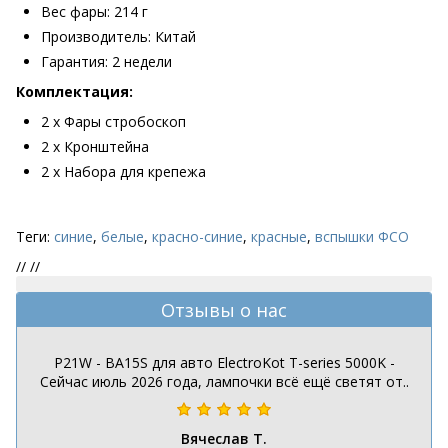
Вес фары: 214 г
Производитель: Китай
Гарантия: 2 недели
Комплектация:
2 х Фары стробоскоп
2 х Кронштейна
2 х Набора для крепежа
Теги:
синие
,
белые
,
красно-синие
,
красные
,
вспышки ФСО
//
//
Отзывы о нас
P21W - BA15S для авто ElectroKot T-series 5000K -
Сейчас июль 2026 года, лампочки всё ещё светят от..
Вячеслав Т.