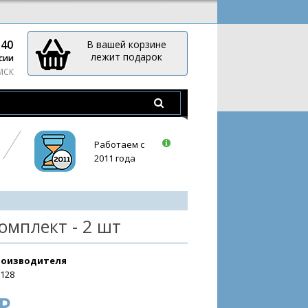
-40
В вашей корзине
лежит подарок
сии
 МСК
Работаем с
2011 года
омплект - 2 шт
роизводителя
3128
₽