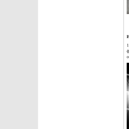
И
1
ф
о