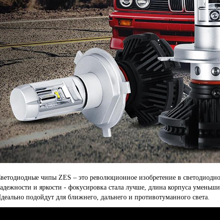
ветодиодные чипы ZES – это революционное изобретение в светодиодно
адежности и яркости - фокусировка стала лучше, длина корпуса уменьшил
деально подойдут для ближнего, дальнего и противотуманного света.