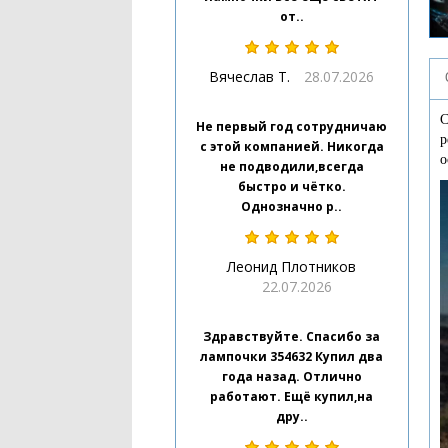
от..
Вячеслав Т.
28.07.2026
С
Не первый год сотрудничаю
р
с этой компанией. Никогда
о
не подводили,всегда
быстро и чётко.
Однозначно р..
Леонид Плотников
22.07.2026
Здравствуйте. Спасибо за
лампочки 354632 Купил два
года назад. Отлично
работают. Ещё купил,на
дру..