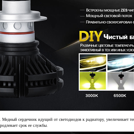
. Медный сердечник идущий от светодиодов к радиатору, увеличивает теп
родлевает срок ее службы.