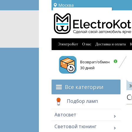
Москва
Ваш город —
Москва
Угадали?
ЭлектроКот
О нас
Доставка и оплата
К
Возврат/обмен
30 дней
Все категории
Э
С
Подбор ламп
Автосвет
Световой тюнинг