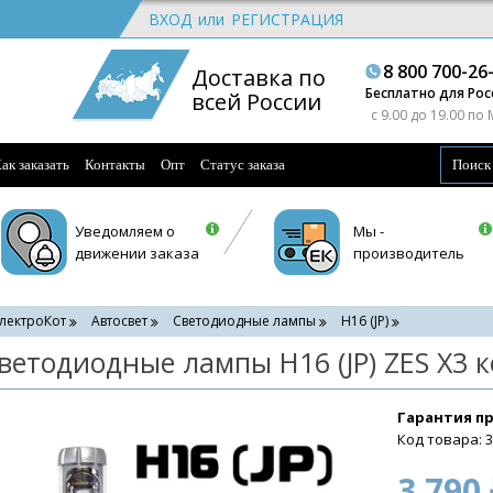
ВХОД
или
РЕГИСТРАЦИЯ
8 800 700-26
Доставка по
Бесплатно для Рос
всей России
c 9.00 до 19.00 по
ак заказать
Контакты
Опт
Статус заказа
Уведомляем о
Мы -
движении заказа
производитель
лектроКот
Автосвет
Светодиодные лампы
H16 (JP)
ветодиодные лампы H16 (JP) ZES X3 к
Гарантия п
Код товара: 
3 790 