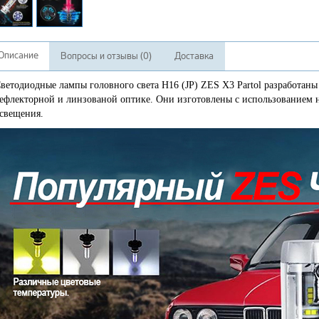
Описание
Вопросы и отзывы (0)
Доставка
ветодиодные лампы головного света H16 (
JP
) ZES X3 Partol разработаны
ефлекторной и линзованой оптике. Они изготовлены с использованием
свещения.