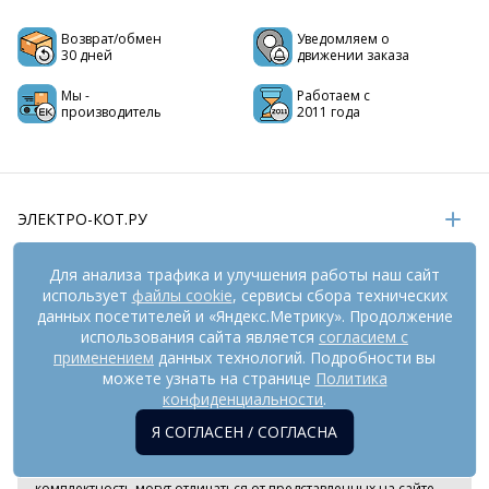
Возврат/обмен
Уведомляем о
30 дней
движении заказа
Мы -
Работаем с
производитель
2011 года
ЭЛЕКТРО-КОТ.РУ
ИНФОРМАЦИЯ
Для анализа трафика и улучшения работы наш сайт
использует
файлы cookie
, сервисы сбора технических
РЕКВИЗИТЫ
данных посетителей и «Яндекс.Метрику». Продолжение
использования сайта является
согласием с
применением
данных технологий. Подробности вы
можете узнать на странице
Политика
На информационном ресурсе
применяются
рекомендательные технологии
(информационные технологии
конфиденциальности
.
предоставления информации на основе сбора,
Я СОГЛАСЕН / СОГЛАСНА
систематизации и анализа сведений, относящихся к
предпочтениям пользователей сети «Интернет», находящихся
на территории Российской Федерации). Внешний вид товара и
комплектность могут отличаться от представленных на сайте.