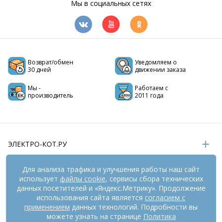
Мы в социальных сетях
Возврат/обмен
Уведомляем о
30 дней
движении заказа
Мы -
Работаем с
производитель
2011 года
ЭЛЕКТРО-КОТ.РУ
ИНФОРМАЦИЯ
Для анализа трафика и улучшения работы наш сайт
использует
файлы cookie
, сервисы сбора технических
РЕКВИЗИТЫ
данных посетителей и «Яндекс.Метрику». Продолжение
использования сайта является
согласием с
применением
данных технологий. Подробности вы
На информационном ресурсе
применяются
можете узнать на странице
Политика