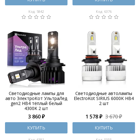
Код: 5842
Код: 6376
Светодиодные лампы для
Светодиодные автолампы
авто ЭлектроКот УльтраЛед
ElectroKot SIRIUS 6000K HB4
gen2 HB4 тёплый белый
2 шт
4300K 2 шт
3 860 ₽
1 578 ₽
3 670 ₽
КУПИТЬ
КУПИТЬ
Код: 6381
Код: 5355