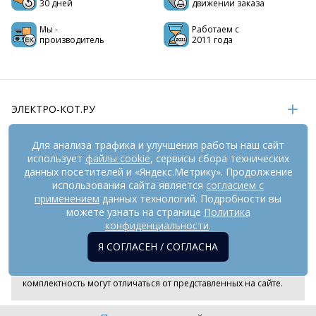
30 дней
движении заказа
Мы -
Работаем с
производитель
2011 года
ЭЛЕКТРО-КОТ.РУ
ИНФОРМАЦИЯ
Для анализа трафика и улучшения работы наш сайт
использует
файлы cookie
, сервисы сбора технических
РЕКВИЗИТЫ
данных посетителей и «Яндекс.Метрику». Продолжение
использования сайта является
согласием с
применением
данных технологий. Подробности вы
На информационном ресурсе
применяются
можете узнать на странице
Политика
рекомендательные технологии
(информационные технологии
конфиденциальности
.
предоставления информации на основе сбора,
Я СОГЛАСЕН / СОГЛАСНА
систематизации и анализа сведений, относящихся к
предпочтениям пользователей сети «Интернет», находящихся
на территории Российской Федерации). Внешний вид товара и
комплектность могут отличаться от представленных на сайте.